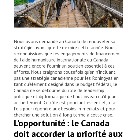
Le personnel de MSF marche dans les camps de
Nous avons demandé au Canada de renouveler sa
personnes réfugiées du Bangladesh. Bangladesh,
2023. © Victor Caringal/MSF
stratégie, avant qu’elle n’expire cette année. Nous
reconnaissions que les engagements de financement
de l’aide humanitaire internationale du Canada
peuvent encore fournir un soutien essentiel à ces
efforts. Nous craignons toutefois qu’en n’incluant
pas une stratégie canadienne pour les Rohingyas en
tant qu’élément désigné dans le budget fédéral, le
Canada ne se détourne du rôle de leadership
politique et diplomatique de haut niveau qu’il joue
actuellement. Ce rôle est pourtant essentiel, à la
fois pour répondre aux besoins immédiats et pour
chercher une solution à long terme à cette crise.
L’opportunité : le Canada
doit accorder la priorité aux