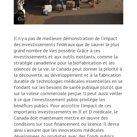
Un avion de MSF est chargé de vaccins contre
Il n’y a pas de meilleure démonstration de l’impact
l’hépatite E à l’aéroport international de Juba. Les
vaccins sont envoyés dans le comté de Fangak, dans
des investissements fédéraux que de sauver le plus
l’état de Jonglei. Soudan du Sud, 2023. © Nasir
grand nombre de vies possible. Grâce à ces
Ghafoor/MSF
investissements et aux outils existants, comme la
stratégie canadienne pour la biofabrication et les
sciences de la vie, le Canada peut donner la priorité à
la découverte, au développement et à la fabrication
durable de technologies médicales essentielles en se
fondant sur les besoins de santé publique plutôt que
sur la valeur commerciale perçue. Il peut aussi veiller
à ce que l’investissement public privilégie les
bénéfices publics. Pour accroître l’impact de ces
importants investissements en R et D médicale, le
Canada doit maintenant mettre en œuvre des
conditions sur tout financement ou licence. Il devra
ainsi s’assurer que les innovations médicales
développées ou produites avec des fonds publics