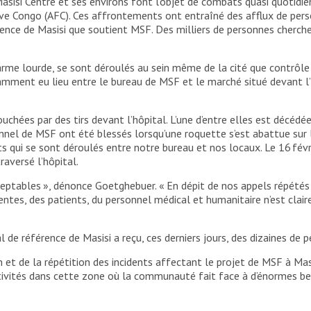
 Masisi Centre et ses environs font l’objet de combats quasi quotid
ve Congo (AFC). Ces affrontements ont entraîné des afflux de pers
érence de Masisi que soutient MSF. Des milliers de personnes cherch
l’arme lourde, se sont déroulés au sein même de la cité que contrôle
ment eu lieu entre le bureau de MSF et le marché situé devant l’h
uchées par des tirs devant l’hôpital. L’une d’entre elles est décédée.
l de MSF ont été blessés lorsqu’une roquette s’est abattue sur le 
qui se sont déroulés entre notre bureau et nos locaux. Le 16 févri
raversé l’hôpital.
cceptables », dénonce Goetghebuer. « En dépit de nos appels répétés
ientes, des patients, du personnel médical et humanitaire n’est clai
 de référence de Masisi a reçu, ces derniers jours, des dizaines de 
on et de la répétition des incidents affectant le projet de MSF à M
ivités dans cette zone où la communauté fait face à d’énormes be