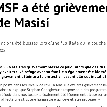
SF a été grièveme
 de Masisi
t ont été blessés lors d’une fusillade qui a touché
2025
SF) a été très grièvement blessé ce jeudi, alors que des tirs
i y avait trouvé refuge avec sa famille a également été bles
t gravement atteinte à la protection essentielle des installa
 son poste dans les locaux de MSF, à Masisi, a été très grièvement b
emaines », explique Stephan Goetghebuer, responsable des program
fant réfugié dans nos locaux a également été légèrement blessé pa
affecté une structure humanitaire qui devrait être protégée. »