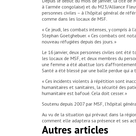
Depuis le début du mois de janvier, la cité de
à l’armée congolaise) et du M23/Alliance Fleu
personnes civiles – à l’hôpital général de réf
comme dans les locaux de MSF.
« Ce jeudi, les combats intenses, y compris à 
Stephan Goetghebuer. « Ces combats ont notam
nouveau réfugiées depuis des jours. »
Le 16 janvier, deux personnes civiles ont été to
les locaux de MSF, et deux membres du personne
une femme a été abattue lors d’affrontements 
Santé a été blessé par une balle perdue qui a t
« Ces incidents violents à répétition sont ina
humanitaires et sanitaires, la sécurité des pat
humanitaire est bafoué. Cela doit cesser. »
Soutenu depuis 2007 par MSF, l’hôpital général
Au vu de la situation qui prévaut dans la régi
comment elle adaptera sa présence et ses act
Autres articles