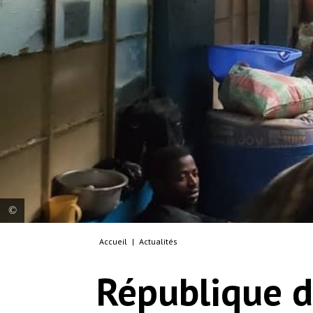
Accueil
|
Actualités
Des personnes déplacées affluent à l’hôpital
général de référence de Masisi que soutient MSF.
République d
Les personnes fuient les affrontements dans le
territoire de Masisi. République démocratique du
Congo, 2025. © MSF