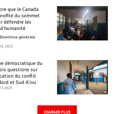
ore que le Canada
 profité du sommet
r défendre les
 d’humanité
Directrice générale
 20, 2025
ue démocratique du
rois questions sur
ication du conflit
Nord et Sud-Kivu
27, 2025
CHARGER PLUS