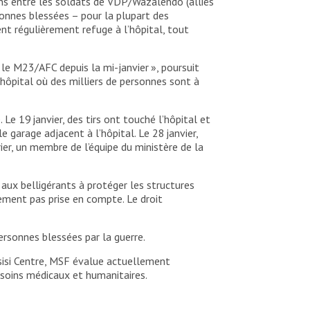
iens entre les soldats de VDP/Wazalendo (alliés
onnes blessées – pour la plupart des
ent régulièrement refuge à l’hôpital, tout
 le M23/AFC depuis la mi-janvier », poursuit
ôpital où des milliers de personnes sont à
 Le 19 janvier, des tirs ont touché l’hôpital et
garage adjacent à l’hôpital. Le 28 janvier,
er, un membre de l’équipe du ministère de la
 aux belligérants à protéger les structures
rement pas prise en compte. Le droit
personnes blessées par la guerre.
asisi Centre, MSF évalue actuellement
soins médicaux et humanitaires.