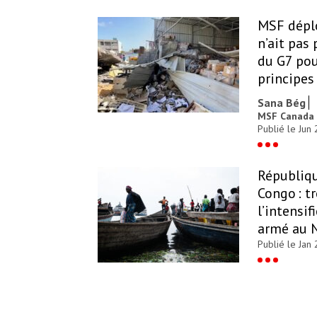
MSF dépl
n’ait pas
du G7 pou
principes
Sana Bég
MSF Canada
Publié le Jun
Républiq
Congo : t
l’intensif
armé au 
Publié le Jan 