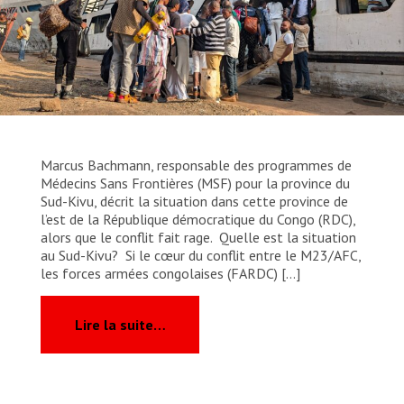
TRAVAILLER AVEC NOUS
Les Amis de MSF
Dons des fondations
Travailler avec MSF
Devenez bénévoles au Canada
Les États négligent leur obligation de protéger les
Partenariat d’entreprise
personnes civiles et les services de santé en temps
Travailler à l’étranger
de guerre
Urgence Ebola
Séismes au Venezuela : conséquences et intervention
Travailler au Canada
de MSF
Marcus Bachmann, responsable des programmes de
Médecins Sans Frontières (MSF) pour la province du
Sud-Kivu, décrit la situation dans cette province de
l’est de la République démocratique du Congo (RDC),
MSF l'entrepôt. Un cadeau qui en dit long.
alors que le conflit fait rage. Quelle est la situation
au Sud-Kivu? Si le cœur du conflit entre le M23/AFC,
les forces armées congolaises (FARDC) […]
Nous recrutons : Logisticien ou logisticienne
technique
from République démocratique du Con
Lire la suite…