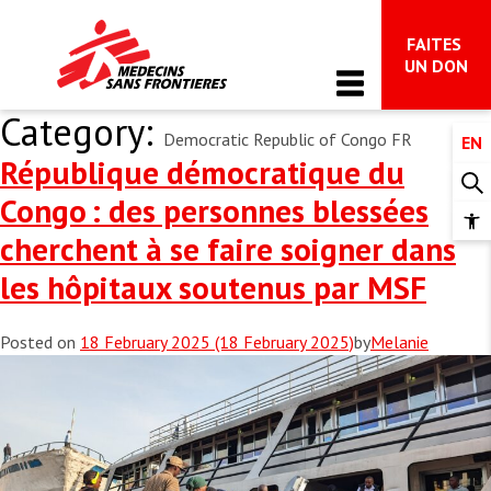
FAITES 
Main Navigation
UN DON
Category:
Democratic Republic of Congo FR
EN
QUI SOMMES-NOUS
République démocratique du
À propos de MSF
Congo : des personnes blessées
NOS ACTIVITÉS
Op
cherchent à se faire soigner dans
MSF Canada
too
Ce que nous faisons
les hôpitaux soutenus par MSF
Mouvement international de MSF
ACTUALITÉS ET TÉMOIGNAGES
Plaidoyer
Avoir un impact et rendre des comptes
Actualités
Posted on
18 February 2025
(18 February 2025)
by
Melanie
Dossiers thématiques
DONNER
Nourrir l’espoir
Dépêches
Des réponses à vos questions sur notre 
Faire un don
travail à Gaza
Restez au fait
S’IMPLIQUER
Soutien aux donateurs et donatrices et FAQ
Impliquez-vous
Faites un don dans votre testament