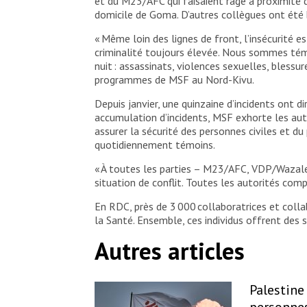
et du M23/AFC qui faisaient rage à proximité 
domicile de Goma. D’autres collègues ont été 
« Même loin des lignes de front, l’insécurité 
criminalité toujours élevée. Nous sommes témo
nuit : assassinats, violences sexuelles, blessu
programmes de MSF au Nord-Kivu.
Depuis janvier, une quinzaine d’incidents ont
accumulation d’incidents, MSF exhorte les au
assurer la sécurité des personnes civiles et du
quotidiennement témoins.
« À toutes les parties – M23/AFC, VDP/Wazalen
situation de conflit. Toutes les autorités co
En RDC, près de 3 000 collaboratrices et coll
la Santé. Ensemble, ces individus offrent des 
Autres articles
Palestine 
personnes