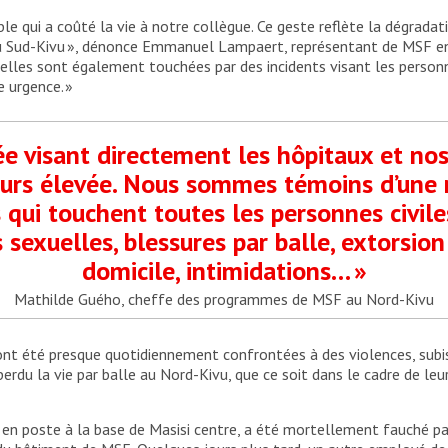
 qui a coûté la vie à notre collègue. Ce geste reflète la dégradat
au Sud-Kivu », dénonce Emmanuel Lampaert, représentant de MSF en
elles sont également touchées par des incidents visant les personne
e urgence. »
ée visant directement les hôpitaux et no
ours élevée. Nous sommes témoins d’une r
s qui touchent toutes les personnes civile
 sexuelles, blessures par balle, extorsion
domicile, intimidations… »
Mathilde Guého, cheffe des programmes de MSF au Nord-Kivu
nt été presque quotidiennement confrontées à des violences, subis
rdu la vie par balle au Nord-Kivu, que ce soit dans le cadre de leur
rs en poste à la base de Masisi centre, a été mortellement fauché