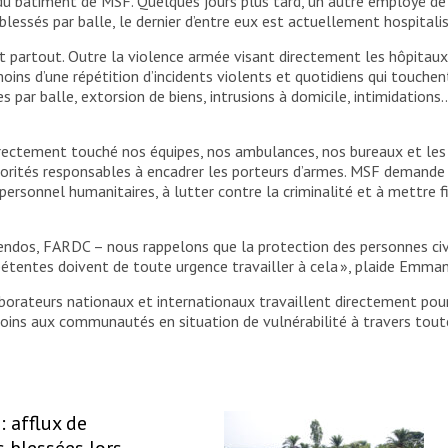
du bâtiment de MSF. Quelques jours plus tard, un autre employé de
blessés par balle, le dernier d’entre eux est actuellement hospital
est partout. Outre la violence armée visant directement les hôpita
ins d’une répétition d’incidents violents et quotidiens qui touche
res par balle, extorsion de biens, intrusions à domicile, intimidatio
 directement touché nos équipes, nos ambulances, nos bureaux et le
torités responsables à encadrer les porteurs d’armes. MSF demande
 personnel humanitaires, à lutter contre la criminalité et à mettre 
dos, FARDC – nous rappelons que la protection des personnes civil
mpétentes doivent de toute urgence travailler à cela », plaide Emm
aborateurs nationaux et internationaux travaillent directement pou
soins aux communautés en situation de vulnérabilité à travers tout
: afflux de
 blessées lors