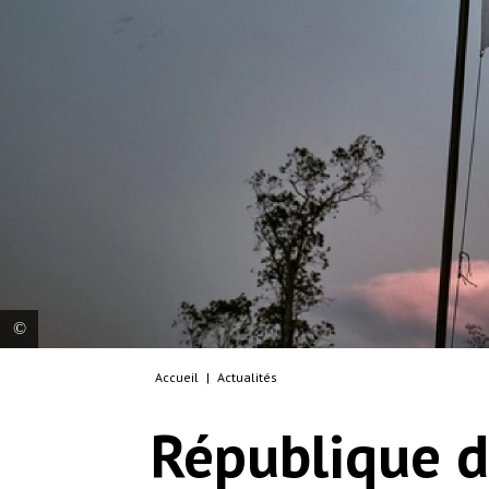
Accueil
|
Actualités
© iAko M. Randrianarivelo/Mira Photo
République d