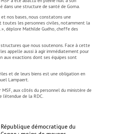
 MSF a été abattu en pleine nuit à son
isé dans une structure de santé de Goma.
ux et nos bases, nous constatons une
nt toutes les personnes civiles, notamment la
ns… », déplore Mathilde Guého, cheffe des
s structures que nous soutenons. Face à cette
 les appelle aussi à agir immédiatement pour
fin aux exactions dont ses équipes sont
es et de leurs biens est une obligation en
anuel Lampaert.
r MSF, aux côtés du personnel du ministère de
e l’étendue de la RDC.
République démocratique du
Congo : moins de moyens