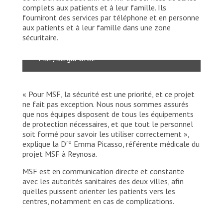
complets aux patients et à leur famille. Ils
La Dre Emma Picasso (référente médicale
fourniront des services par téléphone et en personne
du projet Reynosa) forme le personnel
aux patients et à leur famille dans une zone
hygiéniste du centre COVID-19 sur
sécuritaire.
l’utilisation des EPI.
MSF/Sergio Ortiz
« Pour MSF, la sécurité est une priorité, et ce projet
ne fait pas exception. Nous nous sommes assurés
que nos équipes disposent de tous les équipements
de protection nécessaires, et que tout le personnel
soit formé pour savoir les utiliser correctement »,
re
explique la D
Emma Picasso, référente médicale du
projet MSF à Reynosa.
MSF est en communication directe et constante
avec les autorités sanitaires des deux villes, afin
qu’elles puissent orienter les patients vers les
centres, notamment en cas de complications.