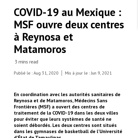
TRAVAILLER AVEC NOUS
Les Amis de MSF
COVID-19 au Mexique :
Dons des fondations
Travailler avec MSF
Devenez bénévoles au Canada
MSF ouvre deux centres
Les États négligent leur obligation de protéger les
Partenariat d’entreprise
personnes civiles et les services de santé en temps
Travailler à l’étranger
de guerre
à Reynosa et
Urgence Ebola
Séismes au Venezuela : conséquences et intervention
Travailler au Canada
de MSF
Matamoros
Publié le : Aug 31, 2020
Mis à jour le : Jun 9, 2021
MSF l'entrepôt. Un cadeau qui en dit long.
Nurse Arturo Guerrero with PPE in Reynosa’s MSF
En coordination avec les autorités sanitaires de
COVID-19 centre
Nous recrutons : Logisticien ou logisticienne
technique
Reynosa et de Matamoros, Médecins Sans
© MSF/Sergio Ortiz
Frontières (MSF) a ouvert des centres de
traitement de la COVID-19 dans les deux villes
pour éviter que leurs systèmes de santé ne
soient débordés. Les deux centres sont situés
dans les gymnases de basketball de l’Université
d’État de Tamaulipas.