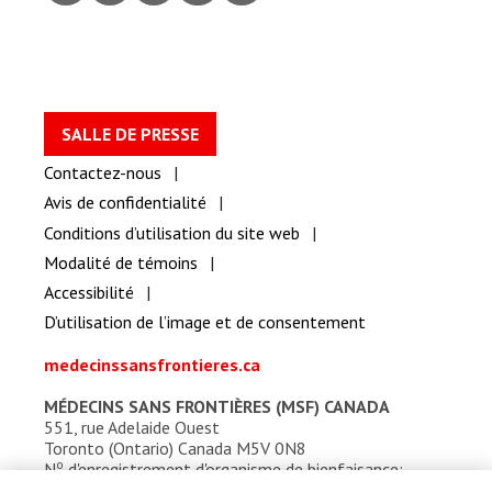
ook
gram
dIn
er
be
SALLE DE PRESSE
Contactez-nous
Avis de confidentialité
Conditions d’utilisation du site web
Modalité de témoins
Accessibilité
D’utilisation de l’image et de consentement
medecinssansfrontieres.ca
MÉDECINS SANS FRONTIÈRES (MSF) CANADA
551, rue Adelaide Ouest
Toronto (Ontario) Canada M5V 0N8
o
N
d'enregistrement d'organisme de bienfaisance:
13527 5857 RR0001