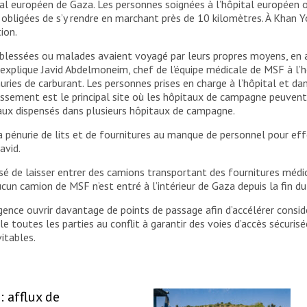
ital européen de Gaza. Les personnes soignées à l’hôpital européen
 obligées de s’y rendre en marchant près de 10 kilomètres. À Khan
ion.
lessées ou malades avaient voyagé par leurs propres moyens, en ar
explique Javid Abdelmoneim, chef de l’équipe médicale de MSF à l’hô
nuries de carburant. Les personnes prises en charge à l’hôpital et 
lissement est le principal site où les hôpitaux de campagne peuvent st
aux dispensés dans plusieurs hôpitaux de campagne.
 la pénurie de lits et de fournitures au manque de personnel pour eff
avid.
efusé de laisser entrer des camions transportant des fournitures mé
un camion de MSF n’est entré à l’intérieur de Gaza depuis la fin du 
rgence ouvrir davantage de points de passage afin d’accélérer cons
toutes les parties au conflit à garantir des voies d’accès sécurisée
itables.
: afflux de