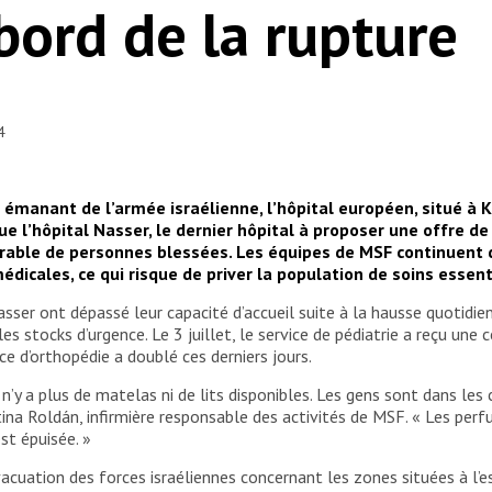
bord de la rupture
4
 émanant de l’armée israélienne, l’hôpital européen, situé à 
 l’hôpital Nasser, le dernier hôpital à proposer une offre de 
érable de personnes blessées. Les équipes de MSF continuent de
dicales, ce qui risque de priver la population de soins essent
asser ont dépassé leur capacité d’accueil suite à la hausse quotidi
les stocks d’urgence. Le 3 juillet, le service de pédiatrie a reçu une
ce d’orthopédie a doublé ces derniers jours.
’y a plus de matelas ni de lits disponibles. Les gens sont dans les 
stina Roldán, infirmière responsable des activités de MSF. « Les per
est épuisée. »
’évacuation des forces israéliennes concernant les zones situées à l’