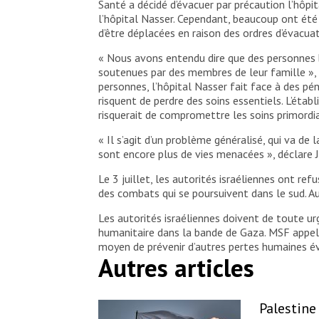
Santé a décidé d’évacuer par précaution l’hôp
l’hôpital Nasser. Cependant, beaucoup ont été
d’être déplacées en raison des ordres d’évacuat
« Nous avons entendu dire que des personnes b
soutenues par des membres de leur famille », 
personnes, l’hôpital Nasser fait face à des pé
risquent de perdre des soins essentiels. L’étab
risquerait de compromettre les soins primordi
« Il s’agit d’un problème généralisé, qui va de
sont encore plus de vies menacées », déclare J
Le 3 juillet, les autorités israéliennes ont r
des combats qui se poursuivent dans le sud. Auc
Les autorités israéliennes doivent de toute u
humanitaire dans la bande de Gaza. MSF appelle 
moyen de prévenir d’autres pertes humaines év
Autres articles
Palestine 