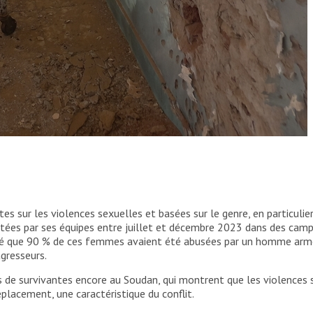
e de balles à la suite d’une prise d’assaut et d’un pillage
es sur les violences sexuelles et basées sur le genre, en particul
itées par ses équipes entre juillet et décembre 2023 dans des camp
élé que 90 % de ces femmes avaient été abusées par un homme armé
agresseurs.
de survivantes encore au Soudan, qui montrent que les violences
placement, une caractéristique du conflit.