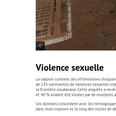
Dommages causés à une maternité qui a été aspergé
dans un établissement de santé au Soudan.
Violence sexuelle
Le rapport contient des informations choquant
de 135 survivantes de violences sexuelles tra
la frontière soudanaise. Cette enquête a rév
et 40 % avaient été violées par de multiples 
Ces données concordent avec les témoignages 
dans leurs maisons et le long des routes de dé