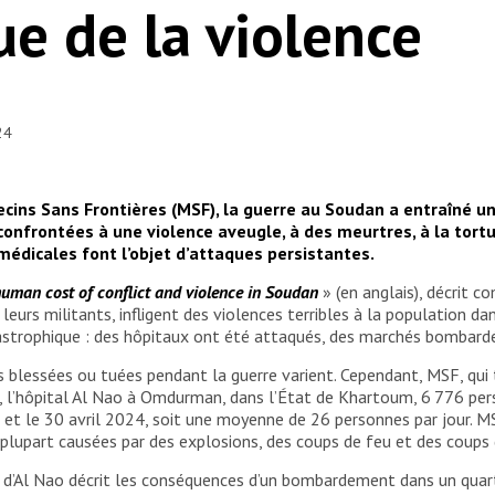
ue de la violence
24
ecins Sans Frontières (MSF), la guerre au Soudan a entraîné u
nfrontées à une violence aveugle, à des meurtres, à la tortur
 médicales font l’objet d’attaques persistantes.
uman cost of conflict and violence in Soudan
» (en anglais), décrit 
e leurs militants, infligent des violences terribles à la population 
catastrophique : des hôpitaux ont été attaqués, des marchés bombard
blessées ou tuées pendant la guerre varient. Cependant, MSF, qui t
t, l’hôpital Al Nao à Omdurman, dans l’État de Khartoum, 6 776 per
 et le 30 avril 2024, soit une moyenne de 26 personnes par jour. MS
la plupart causées par des explosions, des coups de feu et des coup
d’Al Nao décrit les conséquences d’un bombardement dans un quartier