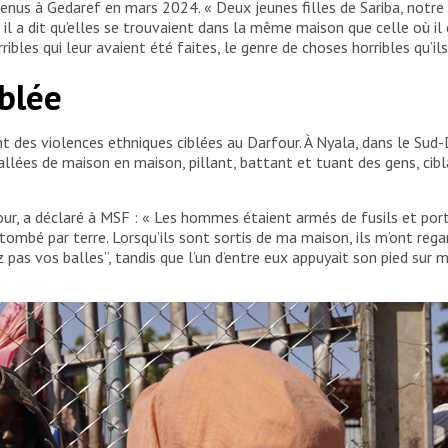
us à Gedaref en mars 2024. « Deux jeunes filles de Sariba, notre q
 il a dit qu’elles se trouvaient dans la même maison que celle où il 
ribles qui leur avaient été faites, le genre de choses horribles qu’ils
blée
t des violences ethniques ciblées au Darfour. À Nyala, dans le Sud
 allées de maison en maison, pillant, battant et tuant des gens, cib
ur, a déclaré à MSF : « Les hommes étaient armés de fusils et por
mbé par terre. Lorsqu’ils sont sortis de ma maison, ils m’ont regardé
ez pas vos balles”, tandis que l’un d’entre eux appuyait son pied sur m