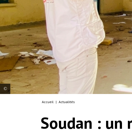
Accueil
|
Actualités
MSF teams reassessing the damage at an MSF-
supported health facility in Sudan, following a
Soudan : un 
looting and storming incident.