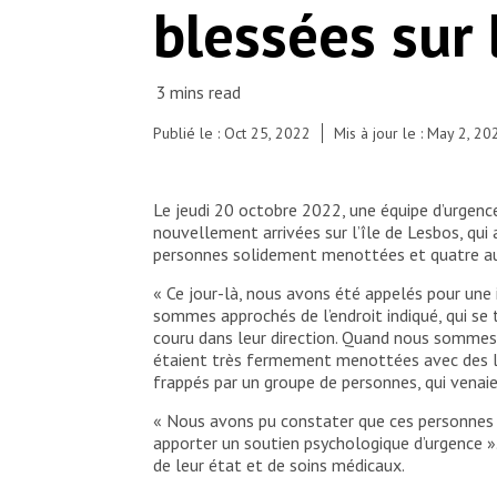
blessées sur 
people who arrived on the island by boat.
© MSF
Publié le : Oct 25, 2022
Mis à jour le : May 2, 20
Le jeudi 20 octobre 2022, une équipe d’urgenc
nouvellement arrivées sur l’île de Lesbos, qui 
personnes solidement menottées et quatre aut
« Ce jour-là, nous avons été appelés pour une 
sommes approchés de l’endroit indiqué, qui se t
couru dans leur direction. Quand nous sommes
étaient très fermement menottées avec des lie
frappés par un groupe de personnes, qui venai
« Nous avons pu constater que ces personnes é
apporter un soutien psychologique d’urgence ».
de leur état et de soins médicaux.