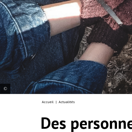
Accueil
|
Actualités
MSF team found three people handcuffed during
an emergency medical intervention on the Greek
Des personne
island of Lesvos. Since June 2022, MSF has been
conducting emergency interventions on Lesvos to
provide medical and psychological first aid to