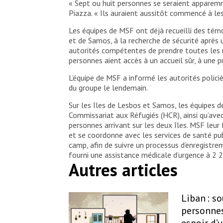
« Sept ou huit personnes se seraient apparemme
Piazza. « Ils auraient aussitôt commencé à les
Les équipes de MSF ont déjà recueilli des tém
et de Samos, à la recherche de sécurité ap
autorités compétentes de prendre toutes les me
personnes aient accès à un accueil sûr, à une 
L’équipe de MSF a informé les autorités policiè
du groupe le lendemain.
Sur les îles de Lesbos et Samos, les équipes 
Commissariat aux Réfugiés (HCR), ainsi qu’avec 
personnes arrivant sur les deux îles. MSF leur 
et se coordonne avec les services de santé publ
camp, afin de suivre un processus d’enregistr
fourni une assistance médicale d’urgence à 2 
Autres articles
Liban : s
personnes
espoir d’