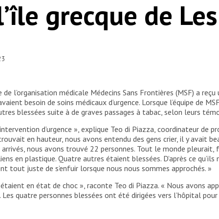
l’île grecque de Le
23
e de l’organisation médicale Médecins Sans Frontières (MSF) a reçu
avaient besoin de soins médicaux d’urgence. Lorsque l’équipe de MSF 
res blessées suite à de graves passages à tabac, selon leurs tém
intervention d’urgence », explique Teo di Piazza, coordinateur de 
rouvait en hauteur, nous avons entendu des gens crier, il y avait be
 arrivés, nous avons trouvé 22 personnes. Tout le monde pleurait
ns en plastique. Quatre autres étaient blessées. D’après ce qu’ils
ent tout juste de s’enfuir lorsque nous nous sommes approchés. »
taient en état de choc », raconte Teo di Piazza. « Nous avons app
 Les quatre personnes blessées ont été dirigées vers l’hôpital pour 