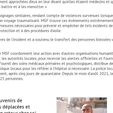
nt approchées d’eux en leur disant qu’elles étaient médecins et qu’
 battre et à les menotter. »
oignages similaires, rendant compte de violences survenues lorsque 
rès un voyage traumatisant. MSF trouve ces événements extrêmeme
sures nécessaires pour prévenir et empêcher de tels incidents de se
protection et à des procédures d’asile.
res de l’incident et a soutenu le transfert des personnes blessées v
de MSF coordonnent leur action avec d’autres organisations humani
les autorités locales, pour recevoir les alertes officielles et four
fournit des soins médicaux primaires et psychologiques, distribue de
ique locaux pour les référer à l’hôpital si nécessaire. La police lo
ement, après cinq jours de quarantaine. Depuis le mois d’août 2021,
225 personnes.
ouvenirs de
 déplacées et
un retour chez soi