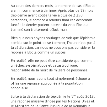
Staff treating patients suffering from the disease
must wear personal protective equipment to
Au cours des derniers mois, le nombre de cas d’Ebola
prevent transmission. MSF is carrying in-house
a enfin commencé à diminuer. Après plus de 18 mois
training for other NGO's
d’épidémie ayant coûté la vie à plus de 2 250
personnes, le compte à rebours final est désormais
© N'gadi Ikram
lancé : le dernier patient atteint du virus Ebola a
terminé son traitement début mars.
Bien que nous soyons soulagés de voir que l’épidémie
semble sur le point de se terminer, l’heure n’est pas à
la célébration, car nous ne pouvons pas considérer la
réponse à Ebola comme un succès.
En réalité, elle ne peut être considérée que comme
un échec systématique et catastrophique,
responsable de la mort de milliers de personnes.
En réalité, nous avons tout simplement échoué à
offrir une réponse appropriée à la population
congolaise.
er
Suite à la déclaration de l’épidémie le 1
août 2018,
une réponse massive dirigée par les Nations Unies et
le Ministère de la Santé Publique de la République