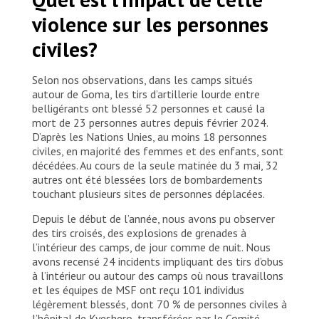
RDC. Le mauvais état des routes ne permet pas
violence sur les personnes
l’accès en voiture.
civiles?
Selon nos observations, dans les camps situés
autour de Goma, les tirs d’artillerie lourde entre
belligérants ont blessé 52 personnes et causé la
mort de 23 personnes autres depuis février 2024.
D’après les Nations Unies, au moins 18 personnes
civiles, en majorité des femmes et des enfants, sont
décédées. Au cours de la seule matinée du 3 mai, 32
autres ont été blessées lors de bombardements
touchant plusieurs sites de personnes déplacées.
Depuis le début de l’année, nous avons pu observer
des tirs croisés, des explosions de grenades à
l’intérieur des camps, de jour comme de nuit. Nous
avons recensé 24 incidents impliquant des tirs d’obus
à l’intérieur ou autour des camps où nous travaillons
et les équipes de MSF ont reçu 101 individus
légèrement blessés, dont 70 % de personnes civiles à
l’hôpital de Kyeshero, transférées par le Comité