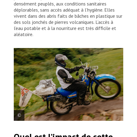
densément peuplés, aux conditions sanitaires
déplorables, sans accès adéquat à l’hygiène. Elles
vivent dans des abris faits de bâches en plastique sur
des sols jonchés de pierres volcaniques. L’accès à
l’eau potable et à la nourriture est très difficile et
aléatoire.
Les équipes d’urgence de MSF se rendent à moto à
Quel est l’impact de cette
Minova, dans la province du Sud-Kivu, dans l’est de la