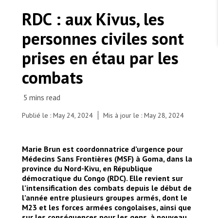
TRAVAILLER AVEC NOUS
Les Amis de MSF
RDC : aux Kivus, les
Dons des fondations
Travailler avec MSF
Devenez bénévoles au Canada
personnes civiles sont
Les États négligent leur obligation de protéger les
Partenariat d’entreprise
personnes civiles et les services de santé en temps
Travailler à l’étranger
de guerre
prises en étau par les
Urgence Ebola
Séismes au Venezuela : conséquences et intervention
Travailler au Canada
de MSF
combats
Publié le : May 24, 2024
Mis à jour le : May 28, 2024
MSF l'entrepôt. Un cadeau qui en dit long.
Vue du site de Bugeri pour personnes déplacées
Marie Brun est coordonnatrice d’urgence pour
dans la zone de santé de Minova, province du Sud-
Nous recrutons : Logisticien ou logisticienne
technique
Médecins Sans Frontières (MSF) à Goma, dans la
Kivu, dans l'est de la RDC. A 8 km de la ville de
province du Nord-Kivu, en République
Minova, le site de Bugeri accueille des personnes
démocratique du Congo (RDC). Elle revient sur
déplacées fuyant les conflits armés. Situé sur une
l’intensification des combats depuis le début de
ancienne plantation mise à disposition par la
l’année entre plusieurs groupes armés, dont le
population locale, le site accueille plus de 11 000
M23 et les forces armées congolaises, ainsi que
personnes. RDC, 2024. © Hugh Cunningham
sur les conséquences pour les gens, à nouveau