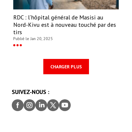
RDC : l’hôpital général de Masisi au
Nord-Kivu est à nouveau touché par des
tirs
Publié le Jan 20, 2025
CHARGER PLUS
SUIVEZ-NOUS :
Faceb
Insta
Linke
Twitt
youtu
ook
gram
dIn
er
be