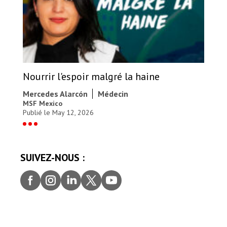
Nourrir l'espoir malgré la haine
Mercedes Alarcón
Médecin
MSF Mexico
Publié le May 12, 2026
SUIVEZ-NOUS :
Faceb
Insta
Linke
Twitt
youtu
ook
gram
dIn
er
be