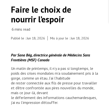
TRAVAILLER AVEC NOUS
Les Amis de MSF
Faire le choix de
Dons des fondations
Travailler avec MSF
Devenez bénévoles au Canada
nourrir l’espoir
Les États négligent leur obligation de protéger les
Partenariat d’entreprise
personnes civiles et les services de santé en temps
Travailler à l’étranger
de guerre
Urgence Ebola
Séismes au Venezuela : conséquences et intervention
Travailler au Canada
de MSF
Publié le : Jun 18, 2026
Mis à jour le : Jun 18, 2026
Par Sana Bég, directrice générale de Médecins Sans
Frontières (MSF) Canada
MSF l'entrepôt. Un cadeau qui en dit long.
Un matin de printemps, il n’y a pas si longtemps, le
poids des crises mondiales m’a soudainement pris à la
Nous recrutons : Logisticien ou logisticienne
gorge, comme un étau. J’ai l’habitude
technique
de rester connectée aux fils de presse pour travailler
et d’être confrontée aux pires nouvelles du monde,
mais ce jour-là, devant
le déferlement des informations cauchemardesques,
j’ai eu l’impression d’étouffer.