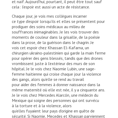
et naïf. Aujourd’hui, pourtant, il peut être tout sauf
cela : l’espoir est aussi un acte de résistance.
Chaque jour, je vois mes collègues incarner
ce type d’espoir lorsqu’ils et elles se présentent pour
prodiguer des soins médicaux au milieu de
souffrances inimaginables. Je les vois trouver des
moments de couleur dans la grisaille, de la poésie
dans la prose, de la guérison dans le chagrin. Je
vois cet espoir chez Khassan El-Kafarna, un
chirurgien ukraino-palestinien qui garde la main ferme
pour opérer des gens blessés, tandis que des drones
vrombissent juste à l’extérieur des murs de son
hôpital. Je le vois chez Naomie Lubin, une sage-
femme haïtienne qui croise chaque jour la violence
des gangs, alors qu’elle se rend au travail
pour aider des femmes à donner naissance dans la
même maternité où elle est née, il y a cinquante ans.
Je le vois chez Mercedes Alarcón, une médecin du
Mexique qui soigne des personnes qui ont survécu
à la torture et à la violence, alors
qu’elles fuyaient leur pays d’origine en quête de
sécurité. Si Naomie, Mecedes et Khassan parviennent