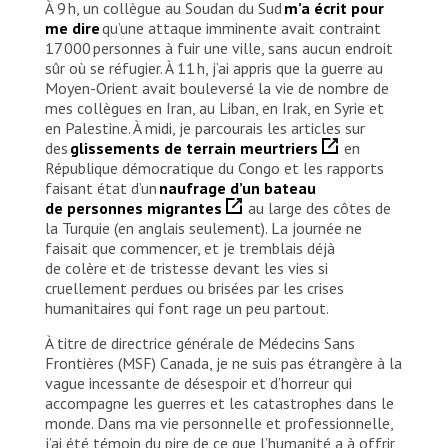
À 9 h, un collègue au Soudan du Sud
m’a écrit pour
me dire
qu’une attaque imminente avait contraint
17 000 personnes à fuir une ville, sans aucun endroit
sûr où se réfugier. À 11 h, j’ai appris que la guerre au
Moyen-Orient avait bouleversé la vie de nombre de
mes collègues en Iran, au Liban, en Irak, en Syrie et
en Palestine. À midi, je parcourais les articles sur
des
glissements de terrain meurtriers
en
République démocratique du Congo et les rapports
faisant état d’un
naufrage d’un bateau
de personnes migrantes
au large des côtes de
la Turquie (en anglais seulement). La journée ne
faisait que commencer, et je tremblais déjà
de colère et de tristesse devant les vies si
cruellement perdues ou brisées par les crises
humanitaires qui font rage un peu partout.
À titre de directrice générale de Médecins Sans
Frontières (MSF) Canada, je ne suis pas étrangère à la
vague incessante de désespoir et d’horreur qui
accompagne les guerres et les catastrophes dans le
monde. Dans ma vie personnelle et professionnelle,
j’ai été témoin du pire de ce que l’humanité a à offrir,