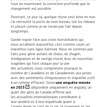
tout en nourrissant la conviction profonde que le
changement est possible.
Pourtant, ce jour-là, quelque chose s’est brisé en moi.
J’ai verrouillé la porte de mon bureau, tiré les rideaux
et pleuré comme je ne l’avais pas fait depuis
longtemps.
Garder espoir face aux crises humanitaires qui
nous accablent aujourd’hui, c’est comme courir un
marathon sans ligne d’arrivée. Nous ne sommes pas
faits pour gérer autant de chaos, de chagrin,
d’indignation et de vertige moral. Avec de nouvelles
tragédies qui font chaque jour la une
des actualités, nous comprenons pourquoi le
nombre de Canadiens et de Canadiennes aux prises
avec des sentiments d’impuissance et d’apathie croît
à un rythme effarant. Selon
une enquête menée
en 2025
(disponible uniquement en anglais), un
quart des gens au Canada affirme que
les actualités internationales contribuent à
leur anxiété et à leur inquiétude quant à
l’avenir. Après le coût de la vie, le logement et les