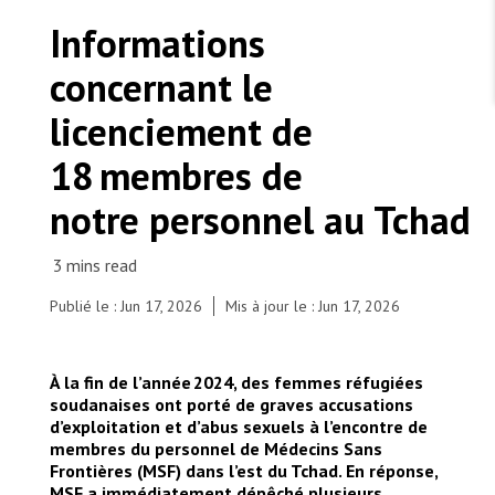
TRAVAILLER AVEC NOUS
Les Amis de MSF
Informations
Dons des fondations
Travailler avec MSF
Devenez bénévoles au Canada
concernant le
Les États négligent leur obligation de protéger les
Partenariat d’entreprise
personnes civiles et les services de santé en temps
Travailler à l’étranger
de guerre
licenciement de
Urgence Ebola
Séismes au Venezuela : conséquences et intervention
Travailler au Canada
de MSF
18 membres de
notre personnel au Tchad
MSF l'entrepôt. Un cadeau qui en dit long.
Publié le : Jun 17, 2026
Mis à jour le : Jun 17, 2026
© iAko M. Randrianarivelo/Mira Photo
Nous recrutons : Logisticien ou logisticienne
technique
À la fin de l’année 2024, des femmes réfugiées
soudanaises ont porté de graves accusations
d’exploitation et d’abus sexuels à l’encontre de
membres du personnel de Médecins Sans
Frontières (MSF) dans l’est du Tchad. En réponse,
MSF a immédiatement dépêché plusieurs