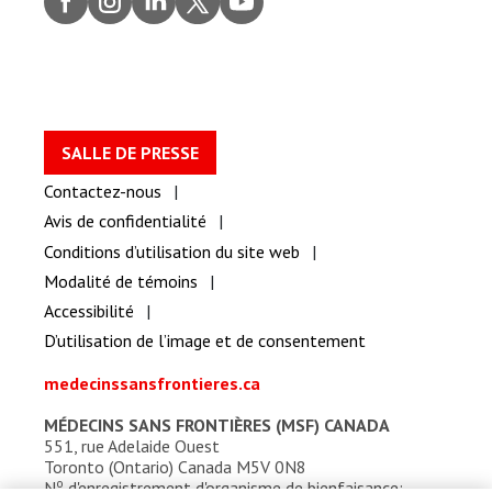
ook
gram
dIn
er
be
SALLE DE PRESSE
Contactez-nous
Avis de confidentialité
Conditions d’utilisation du site web
Modalité de témoins
Accessibilité
D’utilisation de l’image et de consentement
medecinssansfrontieres.ca
MÉDECINS SANS FRONTIÈRES (MSF) CANADA
551, rue Adelaide Ouest
Toronto (Ontario) Canada M5V 0N8
o
N
d'enregistrement d'organisme de bienfaisance: