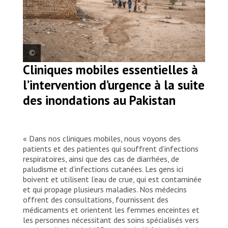
Cliniques mobiles essentielles à
Une vue de la maison d’Akeela dans le
l’intervention d’urgence à la suite
village Mir Gul Hassan Manjhoo Shoori.
des inondations au Pakistan
Cette maison se trouve actuellement sous
l’eau en raison des inondations.
MSF
« Dans nos cliniques mobiles, nous voyons des
patients et des patientes qui souffrent d’infections
respiratoires, ainsi que des cas de diarrhées, de
paludisme et d’infections cutanées. Les gens ici
boivent et utilisent l’eau de crue, qui est contaminée
et qui propage plusieurs maladies. Nos médecins
offrent des consultations, fournissent des
médicaments et orientent les femmes enceintes et
les personnes nécessitant des soins spécialisés vers