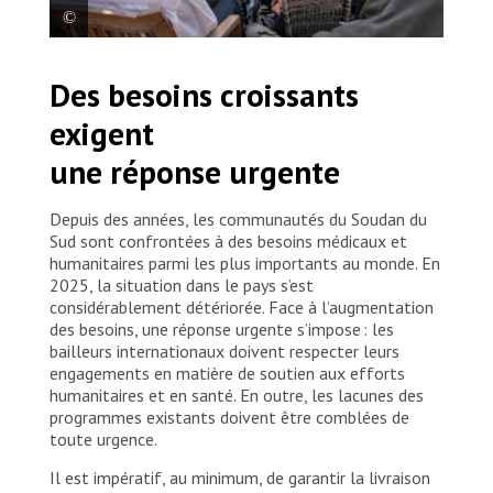
Une équipe de promotion de la santé de MSF
Des besoins croissants
organise une séance d’information avec les leaders
communautaires dans un camp de personnes
exigent
déplacées à Malakal, afin de leur donner les moyens
de protéger leurs communautés contre
une réponse urgente
l’épidémie. Soudan du Sud, 2024. © Paula
Casado Aguirregabiria
Depuis des années, les communautés du Soudan du
Sud sont confrontées à des besoins médicaux et
humanitaires parmi les plus importants au monde. En
2025, la situation dans le pays s’est
considérablement détériorée. Face à l’augmentation
des besoins, une réponse urgente s’impose : les
bailleurs internationaux doivent respecter leurs
engagements en matière de soutien aux efforts
humanitaires et en santé. En outre, les lacunes des
programmes existants doivent être comblées de
toute urgence.
Il est impératif, au minimum, de garantir la livraison