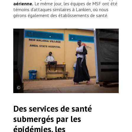
aérienne.
Le même jour, les équipes de MSF ont été
témoins d’attaques similaires à Lankien, où nous
gérons également des établissements de santé.
Un homme est assis contre le mur du nouveau
Des services de santé
service dédié au paludisme à l’hôpital public d’Aweil,
soutenu par MSF. Soudan du Sud, 2024. © Isaac Buay
submergés par les
épidémies, les