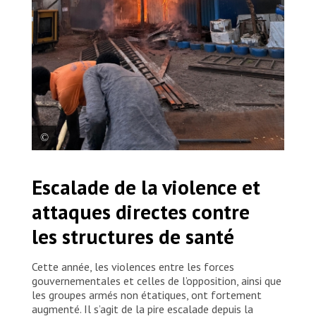
Des gens participent aux efforts pour éteindre
Escalade de la violence et
l’incendie qui a ravagé l’hôpital soutenu par MSF à
Old Fangak, après le bombardement délibéré du
attaques directes contre
3 mai. Soudan du Sud, 2025. © MSF
les structures de santé
Cette année, les violences entre les forces
gouvernementales et celles de l’opposition, ainsi que
les groupes armés non étatiques, ont fortement
augmenté. Il s’agit de la pire escalade depuis la