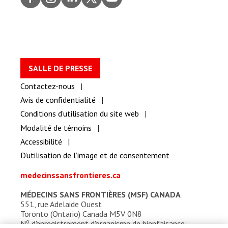
ook
gram
dIn
er
be
SALLE DE PRESSE
Contactez-nous
Avis de confidentialité
Conditions d’utilisation du site web
Modalité de témoins
Accessibilité
D’utilisation de l’image et de consentement
medecinssansfrontieres.ca
MÉDECINS SANS FRONTIÈRES (MSF) CANADA
551, rue Adelaide Ouest
Toronto (Ontario) Canada M5V 0N8
o
N
d'enregistrement d'organisme de bienfaisance: