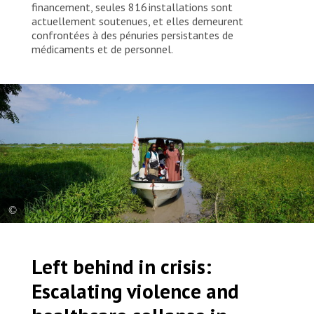
financement, seules 816 installations sont
actuellement soutenues, et elles demeurent
confrontées à des pénuries persistantes de
médicaments et de personnel.
Les membres d’une équipe mobile de MSF se rendent par bateau
dans un village éloigné pour offrir des soins de santé primaires.
Left behind in crisis:
Soudan du Sud, 2024. © Nasir Ghafoor/MSF
Escalating violence and