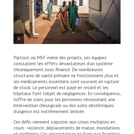
À l’hôpital de MSF de Mayen-Abun, une sage-femme
Partout où MSF mène des projets, ses équipes
guide Nyariak Lual, en début de travail, vers le
service de maternité. Soudan du Sud, 2025. © Nicolò
constatent les effets dévastateurs d’un système
Filippo Rosso
chroniquement sous-financé. De nombreuses
structures de santé primaire ne fonctionnent plus et
les médicaments essentiels sont souvent en rupture
de stock. Le personnel est payé en retard et les
hôpitaux font l’objet de négligences. En conséquence,
l’offre de soins pour les personnes nécessitant une
intervention chirurgicale ou des soins obstétriques
d’urgence est extrêmement limitée.
Ces défis viennent s’ajouter aux crises multiples en
cours : violence, déplacements de masse, inondations
et épidémies. Ces circonstances ne font que fragiliser