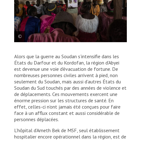
À la clinique soutenue par MSF, un agent de
Alors que la guerre au Soudan s’intensifie dans les
promotion de la santé de MSF utilise des images
pour expliquer les messages clés sur l’hygiène et la
États du Darfour et du Kordofan, la région d’Abyei
prévention des maladies. Soudan du Sud, 2025.
est devenue une voie d’évacuation de fortune. De
© Nicolò Filippo Rosso
nombreuses personnes civiles arrivent à pied, non
seulement du Soudan, mais aussi d’autres États du
Soudan du Sud touchés par des années de violence et
de déplacements. Ces mouvements exercent une
énorme pression sur les structures de santé. En
effet, celles-ci n’ont jamais été conçues pour faire
face à un afflux constant et aussi considérable de
personnes déplacées.
L’hôpital d’Ameth Bek de MSF, seul établissement
hospitalier encore opérationnel dans la région, est de