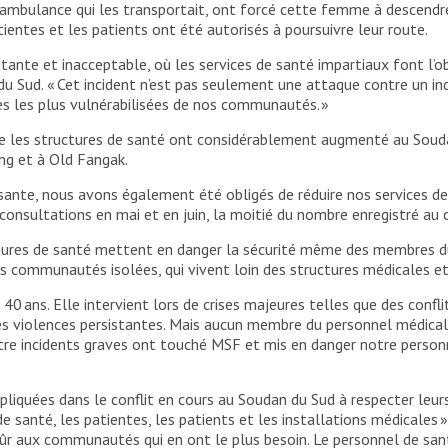
’ambulance qui les transportait, ont forcé cette femme à descendre
entes et les patients ont été autorisés à poursuivre leur route.
nte et inacceptable, où les services de santé impartiaux font l’ob
u Sud. « Cet incident n’est pas seulement une attaque contre un indi
es les plus vulnérabilisées de nos communautés. »
re les structures de santé ont considérablement augmenté au Souda
ang et à Old Fangak.
dissante, nous avons également été obligés de réduire nos services 
consultations en mai et en juin, la moitié du nombre enregistré a
ctures de santé mettent en danger la sécurité même des membres du
es communautés isolées, qui vivent loin des structures médicales et
0 ans. Elle intervient lors de crises majeures telles que des confli
les violences persistantes. Mais aucun membre du personnel médical n
tre incidents graves ont touché MSF et mis en danger notre person
pliquées dans le conflit en cours au Soudan du Sud à respecter leur
 de santé, les patientes, les patients et les installations médicales
ûr aux communautés qui en ont le plus besoin. Le personnel de santé