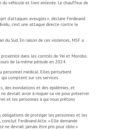
 du véhicule et l’ont enlevée. Le chauffeur de
jet d’attaques aveugles », déclare Ferdinand
vidu, c’est une attaque directe contre le
n du Sud. En raison de ces violences, MSF a
de proximité dans les comtés de Yei et Morobo.
u cours de la même période en 2024.
 personnel médical. Elles perturbent
 qui comptent sur ces services.
ts, des inondations et des épidémies, et
e devrait avoir à risquer sa vie pour préserver
nel et les personnes à qui nous prêtons
s obligations de protéger les personnes et les
 », conclut Ferdinand Atte. « Elle demande
 ne devrait jamais être pris pour cible. »