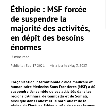
TRAVAILLER AVEC NOUS
Les Amis de MSF
Éthiopie : MSF forcée
Dons des fondations
Travailler avec MSF
Devenez bénévoles au Canada
de suspendre la
Les États négligent leur obligation de protéger les
Partenariat d’entreprise
personnes civiles et les services de santé en temps
Travailler à l’étranger
de guerre
majorité des activités,
Urgence Ebola
Séismes au Venezuela : conséquences et intervention
Travailler au Canada
de MSF
en dépit des besoins
énormes
MSF l'entrepôt. Un cadeau qui en dit long.
Publié le : Sep 17, 2021
Mis à jour le : May 3, 2023
Maternity – fresh mothers with one to two day
old babies.
Nous recrutons : Logisticien ou logisticienne
technique
© Susanne Doettling/MSF
L’organisation internationale d’aide médicale et
humanitaire Médecins Sans Frontières (MSF) a dû
suspendre l’ensemble de ses activités dans les
régions d’Amhara, de Gambella et de Somali,
ainsi que dans l’ouest et le nord-ouest de la
région du Tigré, en Éthiopie, afin de se conformer