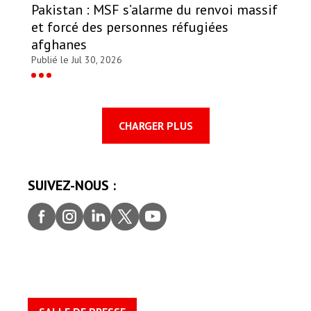
Pakistan : MSF s’alarme du renvoi massif
et forcé des personnes réfugiées
afghanes
Publié le Jul 30, 2026
CHARGER PLUS
SUIVEZ-NOUS :
Faceb
Insta
Linke
Twitt
youtu
ook
gram
dIn
er
be