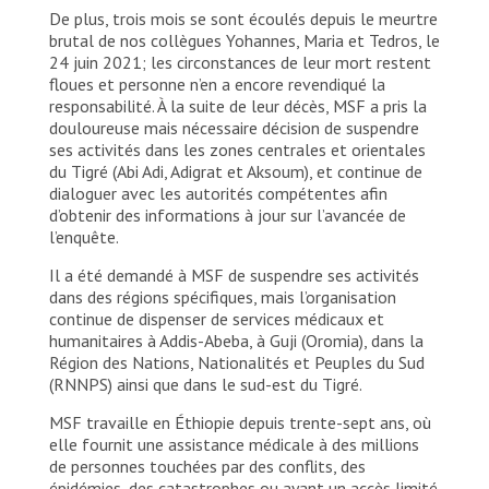
De plus, trois mois se sont écoulés depuis le meurtre
brutal de nos collègues Yohannes, Maria et Tedros, le
24 juin 2021; les circonstances de leur mort restent
floues et personne n’en a encore revendiqué la
responsabilité. À la suite de leur décès, MSF a pris la
douloureuse mais nécessaire décision de suspendre
ses activités dans les zones centrales et orientales
du Tigré (Abi Adi, Adigrat et Aksoum), et continue de
dialoguer avec les autorités compétentes afin
d’obtenir des informations à jour sur l’avancée de
l’enquête.
Il a été demandé à MSF de suspendre ses activités
dans des régions spécifiques, mais l’organisation
continue de dispenser de services médicaux et
humanitaires à Addis-Abeba, à Guji (Oromia), dans la
Région des Nations, Nationalités et Peuples du Sud
(RNNPS) ainsi que dans le sud-est du Tigré.
MSF travaille en Éthiopie depuis trente-sept ans, où
elle fournit une assistance médicale à des millions
de personnes touchées par des conflits, des
épidémies, des catastrophes ou ayant un accès limité