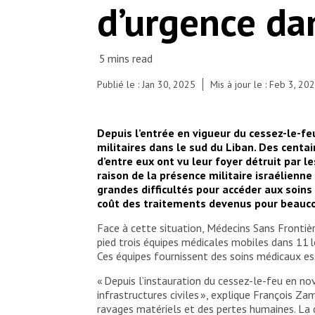
d’urgence da
puisse faire face aux situations d’urgence. Liban,
2025 © Maryam Srour/MSF
Publié le : Jan 30, 2025
Mis à jour le : Feb 3, 20
Depuis l’entrée en vigueur du cessez-le-feu
militaires dans le sud du Liban. Des centa
d’entre eux ont vu leur foyer détruit par 
raison de la présence militaire israélienn
grandes difficultés pour accéder aux soin
coût des traitements devenus pour beauco
Face à cette situation, Médecins Sans Frontières
pied trois équipes médicales mobiles dans 11 
Ces équipes fournissent des soins médicaux ess
« Depuis l’instauration du cessez-le-feu en no
infrastructures civiles », explique François Za
ravages matériels et des pertes humaines. La 