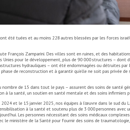
nit des soins de santé à une patiente. Liban, 2025 © Maryam
 ont été tuées et au moins 228 autres blessées par les forces israé
te François Zamparini. Des villes sont en ruines, et des habitations
ons Unies pour le développement, plus de 90 000 structures – dont
frastructures hydrauliques – ont été endommagées ou détruites par
phase de reconstruction et à garantir qu’elle ne soit pas privée de 
.
 nombre de 15 dans tout le pays – assurent des soins de santé gén
on à la santé, un soutien en santé mentale et des soins infirmiers 
2024 et le 15 janvier 2025, nos équipes à l’œuvre dans le sud du L
sibilisation à la santé et soutenu plus de 3 000 personnes avec une
aujourd’hui. Les personnes nécessitant des soins médicaux complexes 
c le ministère de la Santé pour fournir des soins de traumatologie, 