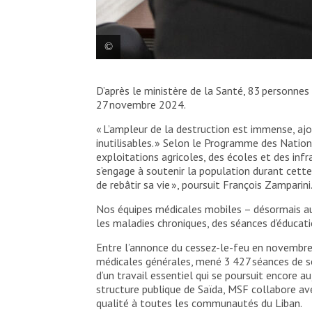
Un collègue de nos unités médicales mobiles four
D’après le ministère de la Santé, 83 personnes
Srour/MSF
27 novembre 2024.
« L’ampleur de la destruction est immense, ajou
inutilisables. » Selon le Programme des Nati
exploitations agricoles, des écoles et des in
s’engage à soutenir la population durant cette 
de rebâtir sa vie », poursuit François Zamparini
Nos équipes médicales mobiles – désormais au
les maladies chroniques, des séances d’éducati
Entre l’annonce du cessez-le-feu en novembre 
médicales générales, mené 3 427 séances de sen
d’un travail essentiel qui se poursuit encore 
structure publique de Saïda, MSF collabore ave
qualité à toutes les communautés du Liban.