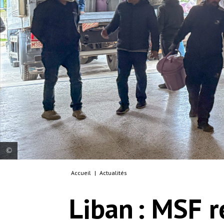
Accueil
|
Actualités
Nos équipes travaillent avec plusieurs hôpitaux
sinistrés de la région. Elles leur offrent un soutien,
Liban : MSF r
tel que des dons de carburant et de 19
270 fournitures médicales, ainsi que des
formations pour le personnel médical afin qu’il