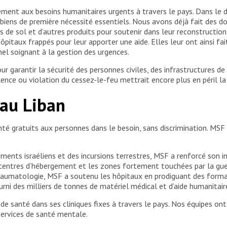
ent aux besoins humanitaires urgents à travers le pays. Dans le dis
 biens de première nécessité essentiels. Nous avons déjà fait des d
s de sol et d’autres produits pour soutenir dans leur reconstructi
ôpitaux frappés pour leur apporter une aide. Elles leur ont ainsi fa
el soignant à la gestion des urgences.
r garantir la sécurité des personnes civiles, des infrastructures de
ence ou violation du cessez-le-feu mettrait encore plus en péril la 
 au Liban
nté gratuits aux personnes dans le besoin, sans discrimination. MS
ments israéliens et des incursions terrestres, MSF a renforcé son in
s centres d’hébergement et les zones fortement touchées par la 
 traumatologie, MSF a soutenu les hôpitaux en prodiguant des forma
rni des milliers de tonnes de matériel médical et d’aide humanitaire
e santé dans ses cliniques fixes à travers le pays. Nos équipes ont
 services de santé mentale.