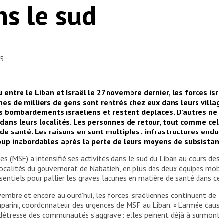
ns le sud
25
 entre le Liban et Israël le 27 novembre dernier, les forces is
ines de milliers de gens sont rentrés chez eux dans leurs vill
les bombardements israéliens et restent déplacés. D’autres ne
e dans leurs localités. Les personnes de retour, tout comme ce
s de santé. Les raisons en sont multiples : infrastructures 
up inabordables après la perte de leurs moyens de subsistan
 (MSF) a intensifié ses activités dans le sud du Liban au cours des 6
localités du gouvernorat de Nabatieh, en plus des deux équipes mob
entiels pour pallier les graves lacunes en matière de santé dans c
vembre et encore aujourd’hui, les forces israéliennes continuent de 
mparini, coordonnateur des urgences de MSF au Liban. « L’armée cause
détresse des communautés s’aggrave : elles peinent déjà à surmont