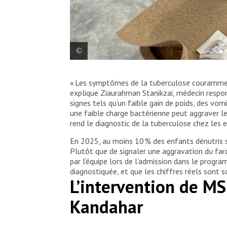
Une infirmière de MSF prépare les doses quotidien
« Les symptômes de la tuberculose couramment
l’observance du traitement, en particulier chez le
2026. © Nazia Kamal/MSF
explique Ziaurahman Stanikzai, médecin respon
signes tels qu’un faible gain de poids, des vo
une faible charge bactérienne peut aggraver le
rend le diagnostic de la tuberculose chez les en
En 2025, au moins 10 % des enfants dénutris s
Plutôt que de signaler une aggravation du far
par l’équipe lors de l’admission dans le progr
diagnostiquée, et que les chiffres réels sont 
L’intervention de MS
Kandahar