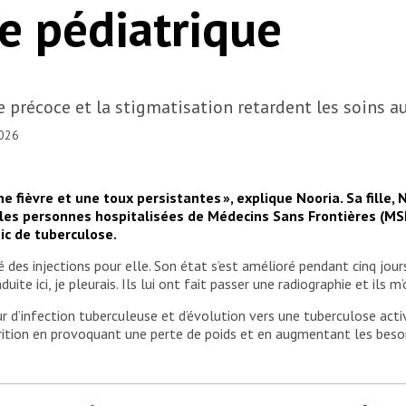
se pédiatrique
 précoce et la stigmatisation retardent les soins a
2026
ne fièvre et une toux persistantes », explique Nooria. Sa fille
 les personnes hospitalisées de Médecins Sans Frontières (MS
ic de tuberculose.
té des injections pour elle. Son état s’est amélioré pendant cinq jou
e ici, je pleurais. Ils lui ont fait passer une radiographie et ils m’o
r d’infection tuberculeuse et d’évolution vers une tuberculose activ
rition en provoquant une perte de poids et en augmentant les beso