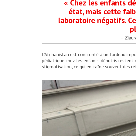
« Chez les enfants dé
état, mais cette fai
laboratoire négatifs. C
p
– Ziaur
L’Afghanistan est confronté à un fardeau impor
pédiatrique chez les enfants dénutris restent
stigmatisation, ce qui entraîne souvent des re