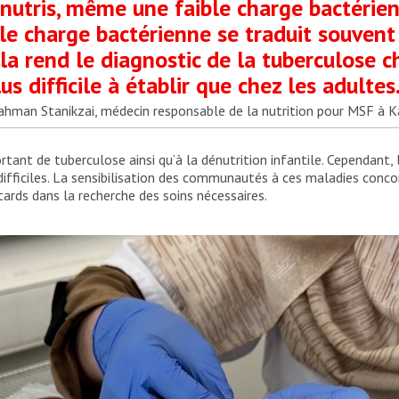
nutris, même une faible charge bactérie
ble charge bactérienne se traduit souvent
ela rend le diagnostic de la tuberculose c
lus difficile à établir que chez les adultes.
ahman Stanikzai, médecin responsable de la nutrition pour MSF à 
tant de tuberculose ainsi qu’à la dénutrition infantile. Cependant, 
 difficiles. La sensibilisation des communautés à ces maladies conc
tards dans la recherche des soins nécessaires.