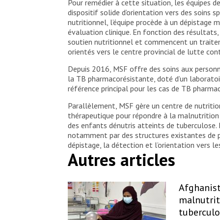
Pour remédier à cette situation, les équipes
dispositif solide d’orientation vers des soins
nutritionnel, l’équipe procède à un dépistage
évaluation clinique. En fonction des résultats,
soutien nutritionnel et commencent un traitem
orientés vers le centre provincial de lutte con
Depuis 2016, MSF offre des soins aux personn
la TB pharmacorésistante, doté d’un laboratoire
référence principal pour les cas de TB pharmac
Parallèlement, MSF gère un centre de nutrition
thérapeutique pour répondre à la malnutrition
des enfants dénutris atteints de tuberculose.
notamment par des structures existantes de pr
dépistage, la détection et l’orientation vers 
Autres articles
Afghanist
malnutrit
tuberculo