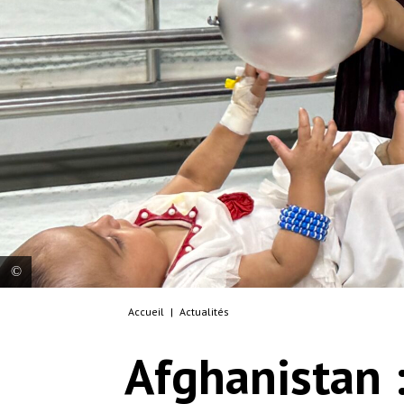
Accueil
|
Actualités
Nomania, âgée de huit mois, est allongée sur un
lit aux côtés de sa mère au centre de nutrition
Afghanistan 
thérapeutique pour les personnes hospitalisées de
MSF à Kandahar où elle est soignée pour
malnutrition et tuberculose. Afghanistan, 2026. ©