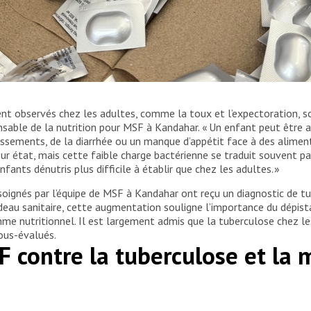
nes de médicaments antituberculeux pour offrir un soutien à
 observés chez les adultes, comme la toux et l’expectoration, so
s personnes ayant un niveau d’éducation limité. Afghanistan,
sable de la nutrition pour MSF à Kandahar. « Un enfant peut être 
missements, de la diarrhée ou un manque d’appétit face à des alimen
ur état, mais cette faible charge bactérienne se traduit souvent par
fants dénutris plus difficile à établir que chez les adultes. »
oignés par l’équipe de MSF à Kandahar ont reçu un diagnostic de tub
deau sanitaire, cette augmentation souligne l’importance du dépis
amme nutritionnel. Il est largement admis que la tuberculose chez 
sous-évalués.
F contre la tuberculose et la 