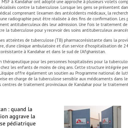
 de MSF à Kandahar ont adopté une approche à plusieurs volets com
 spécialisés contre la tuberculose. Lorsque les gens se présentent d
 médical comprenant l’examen des antécédents médicaux, la recherch
 une radiographie peut être réalisée à des fins de confirmation. Les
ent antituberculeux dès leur admission. Une fois le traitement de 
tre la tuberculose pour y recevoir des soins antituberculeux avancés
es atteintes de tuberculose (TB) pharmacorésistante dans la provi
, d’une clinique ambulatoire et d’un service d’hospitalisation de 24 
orésistante à Kandahar et dans le sud de l’Afghanistan.
 thérapeutique pour les personnes hospitalisées pour la tuberculose
 chez les enfants de moins de cinq ans. Cette structure intégrée p
 L’équipe offre également un soutien au Programme national de lutte
ise en charge de la tuberculose sensible aux médicaments dans les p
les centres de traitement provinciaux de Kandahar pour le traiteme
an : quand la
ion aggrave la
se pédiatrique