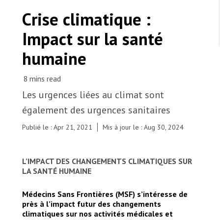
TRAVAILLER AVEC NOUS
Les Amis de MSF
Crise climatique :
Dons des fondations
Travailler avec MSF
Devenez bénévoles au Canada
Impact sur la santé
Les États négligent leur obligation de protéger les
Partenariat d’entreprise
personnes civiles et les services de santé en temps
Travailler à l’étranger
de guerre
humaine
Urgence Ebola
Séismes au Venezuela : conséquences et intervention
Travailler au Canada
de MSF
Les urgences liées au climat sont
également des urgences sanitaires
MSF l'entrepôt. Un cadeau qui en dit long.
Publié le : Apr 21, 2021
Mis à jour le : Aug 30, 2024
Tropical cyclone Gati hit the coast of Puntland
and its main city of Bosaso with a population of
Nous recrutons : Logisticien ou logisticienne
technique
L’IMPACT DES CHANGEMENTS CLIMATIQUES SUR
almost 500,000 in northern Somalia in late
LA SANTÉ HUMAINE
November. It was followed by unprecedented
rains that caused widespread flooding and
affected many displaced people, along the
Médecins Sans Frontières (MSF) s’intéresse de
coastal parts of the city living in simple makeshift
près à l’impact futur des changements
shelters and sites. Widespread destruction
climatiques sur nos activités médicales et