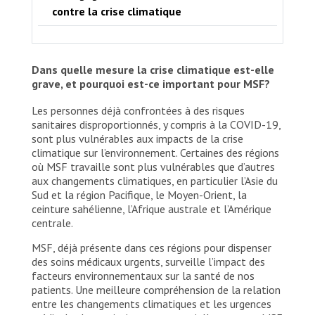
people.We have worked in Somalia since 1991.
contre la crise climatique
After four years, our teams resumed treating
patients in May 2017, in recognition of the
enormous unmet health needs in the Somali
communities
Dans quelle mesure la crise climatique est-elle
grave, et pourquoi est-ce important pour MSF?
© MSF
Les personnes déjà confrontées à des risques
sanitaires disproportionnés, y compris à la COVID-19,
sont plus vulnérables aux impacts de la crise
climatique sur l’environnement. Certaines des régions
où MSF travaille sont plus vulnérables que d’autres
aux changements climatiques, en particulier l’Asie du
Sud et la région Pacifique, le Moyen-Orient, la
ceinture sahélienne, l’Afrique australe et l’Amérique
centrale.
MSF, déjà présente dans ces régions pour dispenser
des soins médicaux urgents, surveille l’impact des
facteurs environnementaux sur la santé de nos
patients. Une meilleure compréhension de la relation
entre les changements climatiques et les urgences