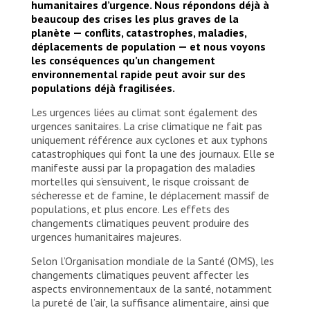
exacerbated pre-existing vulnerabilities. The
humanitaires d’urgence. Nous répondons déjà à
remaining stagnant flood waters could lead to
beaucoup des crises les plus graves de la
outbreaks of waterborne or water related
planète — conflits, catastrophes, maladies,
diseases, such as malaria and cholera. A rapid
déplacements de population — et nous voyons
assessment by MSF showed that around 40,000
les conséquences qu’un changement
internally displaced people living in Balade camp in
environnemental rapide peut avoir sur des
the western part of the city of Bosaso have been
populations déjà fragilisées.
hit hard. Families had been residing in simple
makeshift shelters in lower and flood prone areas.
Les urgences liées au climat sont également des
Shelters and people’s belongings have been badly
urgences sanitaires. La crise climatique ne fait pas
damaged. People have already been struggling to
uniquement référence aux cyclones et aux typhons
make ends meet against the backdrop of the
catastrophiques qui font la une des journaux. Elle se
ongoing COVID-19 pandemic and market price
manifeste aussi par la propagation des maladies
inflations. Many cannot afford escalating prices
mortelles qui s’ensuivent, le risque croissant de
for staple products. As a preventive measure the
sécheresse et de famine, le déplacement massif de
team together with the local health authorities
populations, et plus encore. Les effets des
distributed high-energy food supplements known
changements climatiques peuvent produire des
as PlumpyNut to all families in Balade camp. We
urgences humanitaires majeures.
were equipping the local authorities with a
Selon l’Organisation mondiale de la Santé (OMS), les
cholera treatment kit that can treat more than
changements climatiques peuvent affecter les
600 patients and trained local healthcare staff in
aspects environnementaux de la santé, notamment
the prevention and treatment of cholera. It was
la pureté de l’air, la suffisance alimentaire, ainsi que
important to quickly mobilise and bring resources