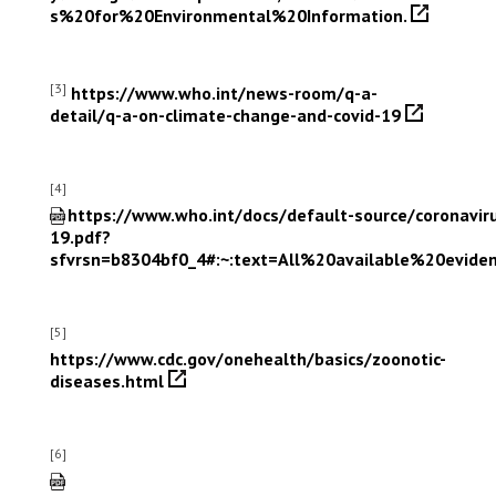
s%20for%20Environmental%20Information.
[3]
https://www.who.int/news-room/q-a-
detail/q-a-on-climate-change-and-covid-19
[4]
https://www.who.int/docs/default-source/coronaviru
19.pdf?
sfvrsn=b8304bf0_4#:~:text=All%20available%20evi
[5]
https://www.cdc.gov/onehealth/basics/zoonotic-
diseases.html
[6]