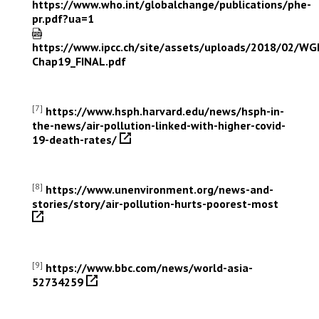
https://www.who.int/globalchange/publications/phe-
pr.pdf?ua=1
https://www.ipcc.ch/site/assets/uploads/2018/02/WGI
Chap19_FINAL.pdf
[7]
https://www.hsph.harvard.edu/news/hsph-in-
the-news/air-pollution-linked-with-higher-covid-
19-death-rates/
[8]
https://www.unenvironment.org/news-and-
stories/story/air-pollution-hurts-poorest-most
[9]
https://www.bbc.com/news/world-asia-
52734259