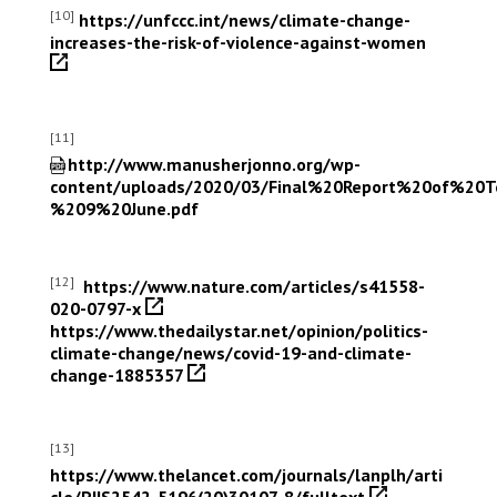
[10]
https://unfccc.int/news/climate-change-
increases-the-risk-of-violence-against-women
[11]
http://www.manusherjonno.org/wp-
content/uploads/2020/03/Final%20Report%20of%
%209%20June.pdf
[12]
https://www.nature.com/articles/s41558-
020-0797-x
https://www.thedailystar.net/opinion/politics-
climate-change/news/covid-19-and-climate-
change-1885357
[13]
https://www.thelancet.com/journals/lanplh/arti
cle/PIIS2542-5196(20)30107-8/fulltext