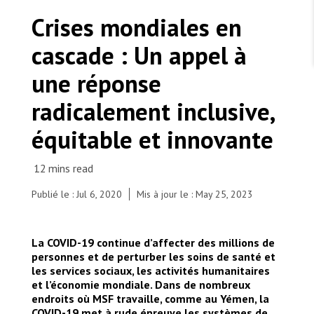
TRAVAILLER AVEC NOUS
Les Amis de MSF
Crises mondiales en
Dons des fondations
Travailler avec MSF
Devenez bénévoles au Canada
cascade : Un appel à
Les États négligent leur obligation de protéger les
Partenariat d’entreprise
personnes civiles et les services de santé en temps
Travailler à l’étranger
de guerre
une réponse
Urgence Ebola
Séismes au Venezuela : conséquences et intervention
Travailler au Canada
de MSF
radicalement inclusive,
équitable et innovante
MSF l'entrepôt. Un cadeau qui en dit long.
Publié le : Jul 6, 2020
Mis à jour le : May 25, 2023
Focused on homeless population, MSF is carrying
out health promotion activities, triage/basic
Nous recrutons : Logisticien ou logisticienne
technique
consultations, as well distributing hygiene kits in
La COVID-19 continue d’affecter des millions de
Rio de Janeiro. These activities were carried out in
personnes et de perturber les soins de santé et
Vaz Lobo, Rio de Janeiro, where access to public
les services sociaux, les activités humanitaires
health services is scarce.
et l’économie mondiale. Dans de nombreux
© Mariana Abdalla/MSF
endroits où MSF travaille, comme au Yémen, la
COVID-19 met à rude épreuve les systèmes de