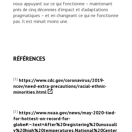
nous appuyant sur ce qui fonctionne – maintenant
près de cinq décennies d’impact et d’adaptations
pragmatiques – et en changeant ce qui ne fonctionne
pas. Il est minuit moins une.
RÉFÉRENCES
[1]
https://www.cdc.gov/coronavirus/2019-
ncov/need-extra-precautions/racial-ethnic-
minorities.html
[2]
https://www.noaa.gov/news/may-2020-tied-
for-hottest-on-record-for-
globe#:~:text=After%20registering%20unusuall
y%20high%20temperatures,National%20Center