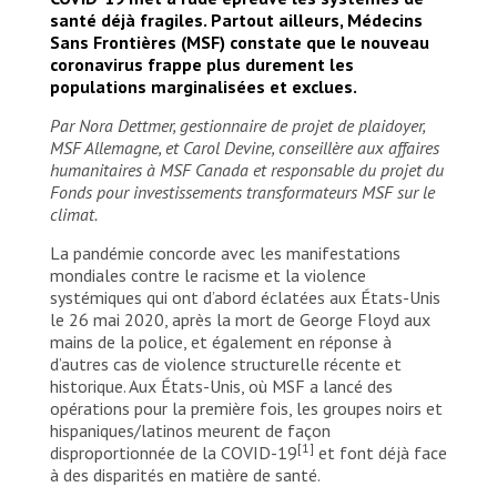
santé déjà fragiles. Partout ailleurs, Médecins
Sans Frontières (MSF) constate que le nouveau
coronavirus frappe plus durement les
populations marginalisées et exclues.
Par Nora Dettmer, gestionnaire de projet de plaidoyer,
MSF Allemagne, et Carol Devine, conseillère aux affaires
humanitaires à MSF Canada et responsable du projet du
Fonds pour investissements transformateurs MSF sur le
climat.
La pandémie concorde avec les manifestations
mondiales contre le racisme et la violence
systémiques qui ont d’abord éclatées aux États-Unis
le 26 mai 2020, après la mort de George Floyd aux
mains de la police, et également en réponse à
d’autres cas de violence structurelle récente et
historique. Aux États-Unis, où MSF a lancé des
opérations pour la première fois, les groupes noirs et
hispaniques/latinos meurent de façon
Intervention d’urgence de MSF à San
[1]
disproportionnée de la COVID-19
et font déjà face
Salvador, au Salvador, après le passage de
à des disparités en matière de santé.
la tempête tropicale Amanda en juin 2020.