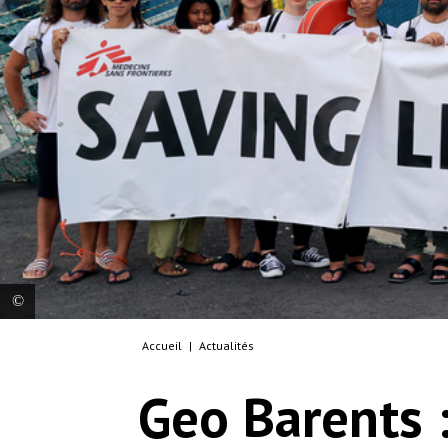
Accueil
|
Actualités
Les autorités italiennes avaient ordonné le
placement en détention administrative du Geo
Geo Barents :
Barents, le navire de sauvetage de MSF, pour une
durée de 60 jours, en raison d’accusations
présumées.