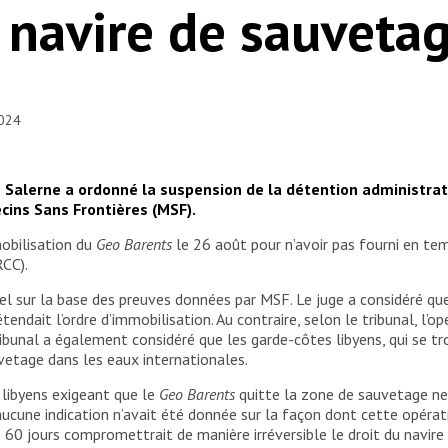
 navire de sauveta
2024
 de Salerne a ordonné la suspension de la détention administra
ins Sans Frontières (MSF).
mobilisation du
Geo Barents
le 26 août pour n’avoir pas fourni en te
RCC).
el sur la base des preuves données par MSF. Le juge a considéré qu
endait l’ordre d’immobilisation. Au contraire, selon le tribunal, l’
tribunal a également considéré que les garde-côtes libyens, qui se t
vetage dans les eaux internationales.
 libyens exigeant que le
Geo Barents
quitte la zone de sauvetage n
aucune indication n’avait été donnée sur la façon dont cette opérati
e 60 jours compromettrait de manière irréversible le droit du navire