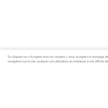
En cliquant sur « Accepter tous les cookies », vous acceptez le stockage d
navigation sur le site, analyser son utilisation et contribuer à nos efforts d
SUIVEZ-NOUS :
Facebook
Instagram
LinkedIn
Twitter
youtube
SALLE DE PRESSE
Contactez-nous
Avis de conf