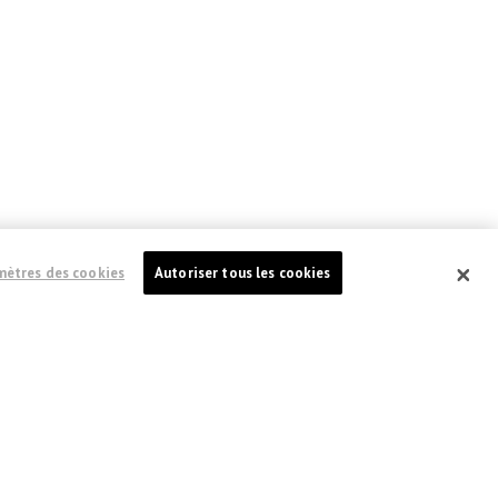
mètres des cookies
Autoriser tous les cookies
medecinssansfrontieres.ca
MÉDECINS SANS FRONTIÈRES (MSF) CANADA
551, rue Adelaide Ouest
Toronto (Ontario) Canada M5V 0N8
o
N
d'enregistrement d'organisme de bienfaisance:
13527 5857 RR0001
témoins
Accessibilité