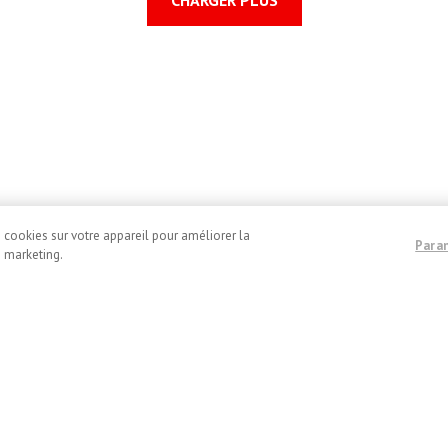
e cookies sur votre appareil pour améliorer la
Para
e marketing.
identialité
Conditions d’utilisation du site web
Modalité de 