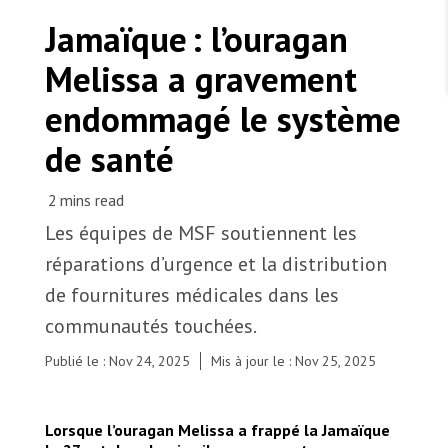
TRAVAILLER AVEC NOUS
Les Amis de MSF
Jamaïque : l’ouragan
Dons des fondations
Travailler avec MSF
Devenez bénévoles au Canada
Melissa a gravement
Les États négligent leur obligation de protéger les
Partenariat d’entreprise
personnes civiles et les services de santé en temps
Travailler à l’étranger
de guerre
endommagé le système
Urgence Ebola
Séismes au Venezuela : conséquences et intervention
Travailler au Canada
de MSF
de santé
Les équipes de MSF soutiennent les
MSF l'entrepôt. Un cadeau qui en dit long.
réparations d’urgence et la distribution
Les membres d’une équipe médicale de MSF
de fournitures médicales dans les
vérifient les fournitures médicales et les
Nous recrutons : Logisticien ou logisticienne
communautés touchées.
technique
médicaments acheminés à la clinique provinciale
de Maroon Town. Jamaïque, 2025. © Georg
Publié le : Nov 24, 2025
Mis à jour le : Nov 25, 2025
Gassauer/MSF
Lorsque l’ouragan Melissa a frappé la Jamaïque