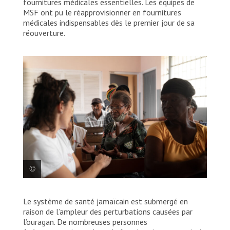
fournitures médicales essentielles. Les équipes de
MSF ont pu le réapprovisionner en fournitures
médicales indispensables dès le premier jour de sa
réouverture.
La responsable médicale de la paroisse Saint James
Le système de santé jamaïcain est submergé en
tient une réunion improvisée avec l’équipe médicale
d’urgence de MSF dans la salle d’attente du centre de
raison de l’ampleur des perturbations causées par
santé de Maroon Town. Jamaïque, 2025. © Georg
l’ouragan. De nombreuses personnes
Gassauer/MSF