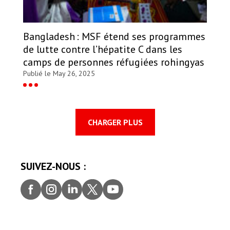
Bangladesh : MSF étend ses programmes
de lutte contre l’hépatite C dans les
camps de personnes réfugiées rohingyas
Publié le May 26, 2025
CHARGER PLUS
SUIVEZ-NOUS :
Faceb
Insta
Linke
Twitt
youtu
ook
gram
dIn
er
be