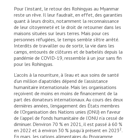
Les abris faits de bambou et de bâches ont été
Pour l’instant, le retour des Rohingyas au Myanmar
construits à titre temporaires. De nombreuses
familles rohingyas ont fui le Myanmar en pensant
reste un rêve. Il leur faudrait, en effet, des garanties
qu’elles retourneraient chez elles au bout de
quant à leurs droits, notamment la reconnaissance
quelques mois. Bangladesh, 2023. © Victor
de leur citoyenneté et le droit de retourner dans les
Caringal/MSF
maisons situées sur leurs terres. Mais pour ces
personnes réfugiées, le temps semble s’être arrêté.
Interdits de travailler ou de sortir, la vie dans les
camps, entourés de clôtures et de barbelés depuis la
pandémie de COVID-19, ressemble à un jour sans fin
pour les Rohingyas.
L’accès à la nourriture, à l’eau et aux soins de santé
d’un million d’apatrides dépend de l’assistance
humanitaire internationale. Mais les organisations
reçoivent de moins en moins de financement de la
part des donateurs internationaux. Au cours des deux
dernières années, l’engagement des États membres
de l’Organisation des Nations unies (ONU) en faveur
de l’appel de fonds humanitaire de l’ONU n’a cessé de
diminuer. D’environ 70 % en 2021, il est passé à 60 %
2
en 2022 et à environ 30 % jusqu’à présent en 2023
.
En mars, les rations alimentaires du Programme