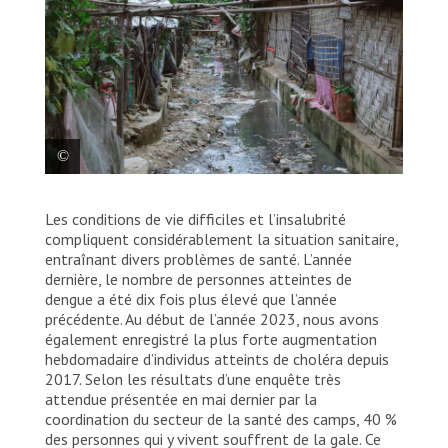
L’accès insuffisant à l’eau potable et les mauvaises
Les conditions de vie difficiles et l’insalubrité
conditions en matière d’assainissement aggravent
les risques sanitaires dans les camps surpeuplés,
compliquent considérablement la situation sanitaire,
favorisant des épidémies comme la gale.
entraînant divers problèmes de santé. L’année
Bangladesh, 2023. © Victor Caringal/MSF
dernière, le nombre de personnes atteintes de
dengue a été dix fois plus élevé que l’année
précédente. Au début de l’année 2023, nous avons
également enregistré la plus forte augmentation
hebdomadaire d’individus atteints de choléra depuis
2017. Selon les résultats d’une enquête très
attendue présentée en mai dernier par la
coordination du secteur de la santé des camps, 40 %
des personnes qui y vivent souffrent de la gale. Ce