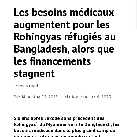
TRAVAILLER AVEC NOUS
Les Amis de MSF
Les besoins médicaux
Dons des fondations
Travailler avec MSF
Devenez bénévoles au Canada
augmentent pour les
Les États négligent leur obligation de protéger les
Partenariat d’entreprise
personnes civiles et les services de santé en temps
Travailler à l’étranger
de guerre
Rohingyas réfugiés au
Urgence Ebola
Séismes au Venezuela : conséquences et intervention
Travailler au Canada
de MSF
Bangladesh, alors que
les financements
stagnent
MSF l'entrepôt. Un cadeau qui en dit long.
Le personnel de MSF marche dans les camps de
personnes réfugiées du Bangladesh. Bangladesh,
Nous recrutons : Logisticien ou logisticienne
Publié le : Aug 22, 2023
Mis à jour le : Jan 9, 2025
technique
2023. © Victor Caringal/MSF
Six ans après l’exode sans précédent des
1
Rohingyas
du Myanmar vers le Bangladesh, les
besoins médicaux dans le plus grand camp de
personnes réfugiées du monde restent