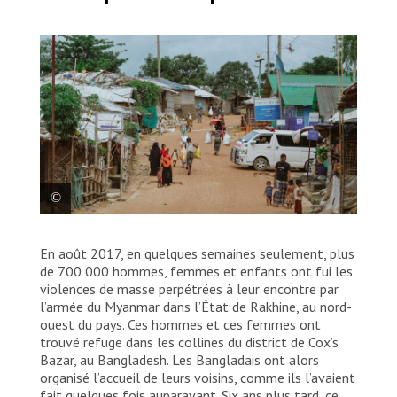
Une route principale, dans les camps. L’accès aux
En août 2017, en quelques semaines seulement, plus
soins de santé se fait principalement à pied et par
les transports en commun, avec un accès limité aux
de 700 000 hommes, femmes et enfants ont fui les
véhicules d’urgence. Bangladesh, 2023. © Victor
violences de masse perpétrées à leur encontre par
Caringal/MSF
l’armée du Myanmar dans l’État de Rakhine, au nord-
ouest du pays. Ces hommes et ces femmes ont
trouvé refuge dans les collines du district de Cox’s
Bazar, au Bangladesh. Les Bangladais ont alors
organisé l’accueil de leurs voisins, comme ils l’avaient
fait quelques fois auparavant. Six ans plus tard, ce