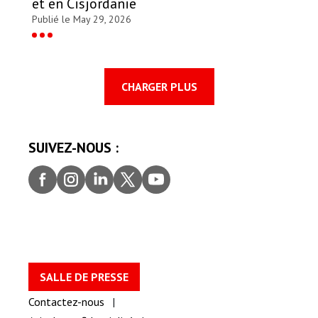
et en Cisjordanie
Publié le May 29, 2026
CHARGER PLUS
SUIVEZ-NOUS :
Faceb
Insta
Linke
Twitt
youtu
ook
gram
dIn
er
be
SALLE DE PRESSE
Contactez-nous