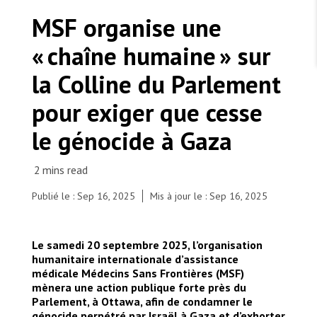
TRAVAILLER AVEC NOUS
Les Amis de MSF
MSF organise une
Dons des fondations
Travailler avec MSF
Devenez bénévoles au Canada
« chaîne humaine » sur
Les États négligent leur obligation de protéger les
Partenariat d’entreprise
personnes civiles et les services de santé en temps
Travailler à l’étranger
de guerre
la Colline du Parlement
Urgence Ebola
Séismes au Venezuela : conséquences et intervention
Travailler au Canada
de MSF
pour exiger que cesse
le génocide à Gaza
MSF l'entrepôt. Un cadeau qui en dit long.
Publié le : Sep 16, 2025
Mis à jour le : Sep 16, 2025
Nous recrutons : Logisticien ou logisticienne
technique
Le samedi 20 septembre 2025, l’organisation
humanitaire internationale d’assistance
médicale Médecins Sans Frontières (MSF)
mènera une action publique forte près du
Parlement, à Ottawa, afin de condamner le
génocide perpétré par Israël à Gaza et d’exhorter