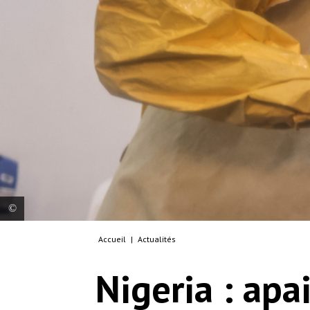
Accueil
|
Actualités
Un médecin administre un médicament à un
infirmier présentant des symptômes de la fièvre
Nigeria : apai
de Lassa. Nigeria, 2026. © Abba Adamu Musa/MSF