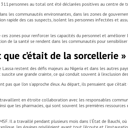
311 personnes au total ont été déclarées positives au centre de tr
ans les communautés environnantes, dans les zones de gouvernemen
n rapide des cas suspects, isolent les personnes infectées et assur
 ces zones pour renforcer les capacités du personnel et améliorer 
tion de la santé se rendent dans les communautés pour sensibiliser 
que c’était de la sorcellerie »
 de Lassa restent des défis majeurs au Nigeria et dans les autres p
uscite une grande crainte, ce qui conduit souvent à l’exclusion de
ent pas que l’on s’approche d’eux. Au départ, ils pensaient que c’était
ravaillent en étroite collaboration avec les responsables communau
 ainsi que les pharmacies, qui sont souvent les premières ressources
. Il a travaillé pendant plusieurs mois dans l’État de Bauchi, où i
lique, les équipes privilégient avant tout l’écoute et l’instauratio