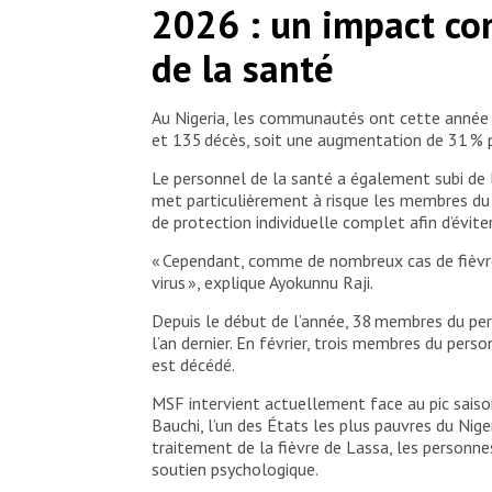
2026 : un impact co
de traitement de la fièvre de Lassa soutenu par 
de la santé
Au Nigeria, les communautés ont cette année é
et 135 décès, soit une augmentation de 31 % 
Le personnel de la santé a également subi de l
met particulièrement à risque les membres du p
de protection individuelle complet afin d’évi
« Cependant, comme de nombreux cas de fièvre 
virus », explique Ayokunnu Raji.
Depuis le début de l’année, 38 membres du per
l’an dernier. En février, trois membres du per
est décédé.
MSF intervient actuellement face au pic saiso
Bauchi, l’un des États les plus pauvres du Nige
traitement de la fièvre de Lassa, les personnes
soutien psychologique.