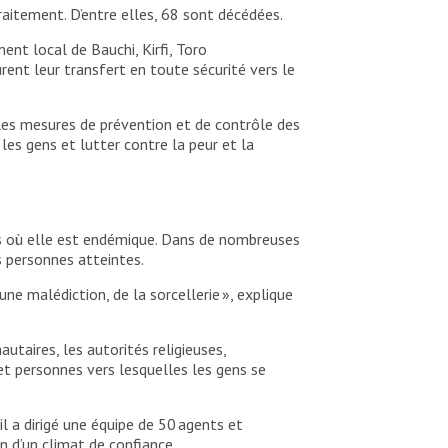
aitement. D’entre elles, 68 sont décédées.
t local de Bauchi, Kirfi, Toro
ent leur transfert en toute sécurité vers le
les mesures de prévention et de contrôle des
les gens et lutter contre la peur et la
ays où elle est endémique. Dans de nombreuses
s personnes atteintes.
 une malédiction, de la sorcellerie », explique
taires, les autorités religieuses,
 et personnes vers lesquelles les gens se
l a dirigé une équipe de 50 agents et
n d’un climat de confiance.