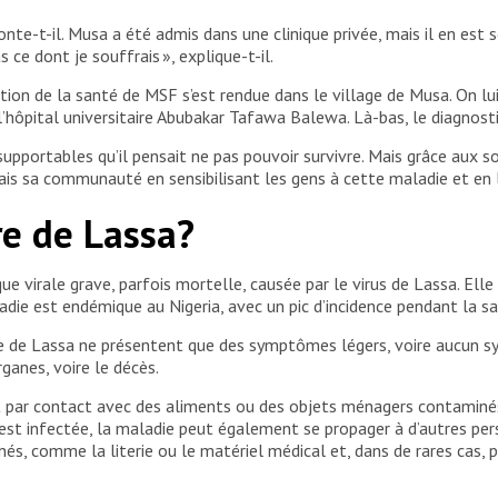
conte-t-il. Musa a été admis dans une clinique privée, mais il en est s
 ce dont je souffrais », explique-t-il.
tion de la santé de MSF s’est rendue dans le village de Musa. On l
l’hôpital universitaire Abubakar Tafawa Balewa. Là-bas, le diagnost
ortables qu’il pensait ne pas pouvoir survivre. Mais grâce aux soi
ormais sa communauté en sensibilisant les gens à cette maladie et en
vre de Lassa?
e virale grave, parfois mortelle, causée par le virus de Lassa. Elle
ie est endémique au Nigeria, avec un pic d’incidence pendant la sai
re de Lassa ne présentent que des symptômes légers, voire aucun 
rganes, voire le décès.
t par contact avec des aliments ou des objets ménagers contaminés
est infectée, la maladie peut également se propager à d’autres per
és, comme la literie ou le matériel médical et, dans de rares cas, p