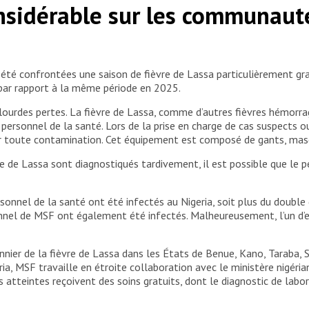
nsidérable sur les communauté
MSF. Nigeria, 2026. © Abba Adamu Musa/MSF
té confrontées une saison de fièvre de Lassa particulièrement grave
par rapport à la même période en 2025.
ourdes pertes. La fièvre de Lassa, comme d’autres fièvres hémorrag
ersonnel de la santé. Lors de la prise en charge de cas suspects o
ter toute contamination. Cet équipement est composé de gants, mas
de Lassa sont diagnostiqués tardivement, il est possible que le p
sonnel de la santé ont été infectés au Nigeria, soit plus du doubl
sonnel de MSF ont également été infectés. Malheureusement, l’un d’en
nnier de la fièvre de Lassa dans les États de Benue, Kano, Taraba,
ria, MSF travaille en étroite collaboration avec le ministère nigéri
 atteintes reçoivent des soins gratuits, dont le diagnostic de labor