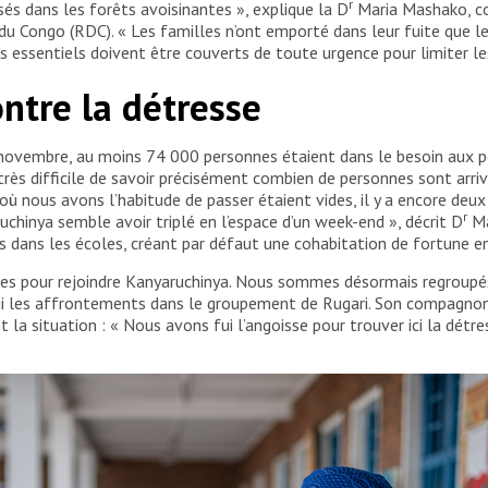
r
és dans les forêts avoisinantes », explique la D
Maria Mashako, co
u Congo (RDC). « Les familles n’ont emporté dans leur fuite que le 
soins essentiels doivent être couverts de toute urgence pour limiter 
ontre la détresse
3 novembre, au moins 74 000 personnes étaient dans le besoin aux p
rès difficile de savoir précisément combien de personnes sont arrivé
où nous avons l’habitude de passer étaient vides, il y a encore deu
r
uchinya semble avoir triplé en l’espace d’un week-end », décrit D
Ma
is dans les écoles, créant par défaut une cohabitation de fortune e
s pour rejoindre Kanyaruchinya. Nous sommes désormais regroupés e
fui les affrontements dans le groupement de Rugari. Son compagnon d
a situation : « Nous avons fui l’angoisse pour trouver ici la détre