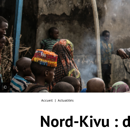
Accueil
|
Actualités
Delphin is a health promoter. Before the
distribution of drinking water at the Bujari school
Nord-Kivu : d
in Kanyaruchinya, he conducted an awareness
session for the displaced families on basic hygiene
rules to prevent the spread of water-borne