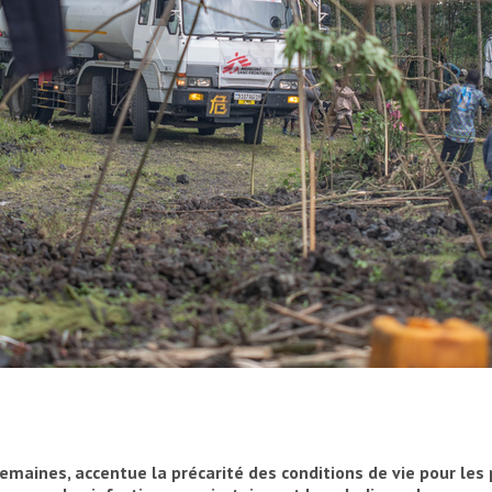
cées pour assurer la livraison quotidienne de
tre autres les mouvements quotidiens de quatre
sieurs rotations par jour, approvisionnent une
 semaines, accentue la précarité des conditions de vie pour les
 les localités de Kanyaruchinya, et de Munigi.