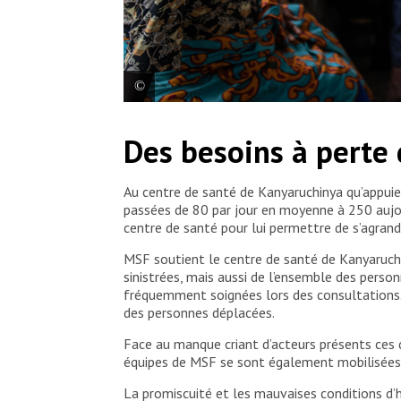
Aline Claudie est arrivée à Kanyaruchinya, 
Des besoins à perte
la région de Rugari, sa famille a trouvé 
l’intensification des combats entre le M2
précaires les exposent à diverses maladies,
Au centre de santé de Kanyaruchinya qu’appuie
paludisme et la malnutrition.
passées de 80 par jour en moyenne à 250 aujou
centre de santé pour lui permettre de s’agrandi
Moses Sawasawa
MSF soutient le centre de santé de Kanyaruchin
sinistrées, mais aussi de l’ensemble des person
fréquemment soignées lors des consultations. 
des personnes déplacées.
Face au manque criant d’acteurs présents ces d
équipes de MSF se sont également mobilisées p
La promiscuité et les mauvaises conditions d’