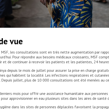
avec son mari et sa fille Sifa Christine. Originaire de
 de vue
refuge aux portes de Goma à la suite de
3 et l’armée congolaise. Leurs conditions de vie
 telles que les infections respiratoires, le
 MSF, les consultations sont en très nette augmentation par rappor
rd’hui. Pour répondre aux besoins médicaux croissants, MSF compte
r et de continuer à recevoir les patients et les patientes, 24 heures
ya depuis le mois de juillet pour assurer la prise en charge gratui
nes qui habitent la localité. Les infections respiratoires et cutanée
Depuis juillet, plus de 10 000 consultations ont été menées au cen
erniers mois pour offrir une assistance humanitaire aux personnes 
our approvisionner en eau plusieurs sites dans les aires de santé 
hygiène dans les sites de personnes déplacées favorisent la propag