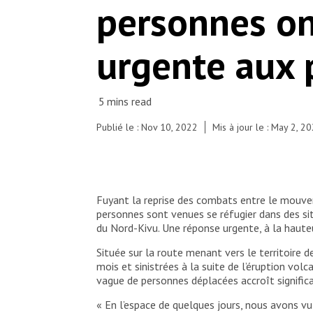
personnes on
diseases, such as cholera. Delphin also informed
them about the services offered by MSF, including
free treatment at the Kanyaruchinya health
urgente aux 
centre.
© Moses Sawasawa
Publié le : Nov 10, 2022
Mis à jour le : May 2, 2
Fuyant la reprise des combats entre le mouvem
personnes sont venues se réfugier dans des sit
du Nord-Kivu. Une réponse urgente, à la hauteur
Située sur la route menant vers le territoire 
mois et sinistrées à la suite de l’éruption vol
vague de personnes déplacées accroît signific
« En l’espace de quelques jours, nous avons vu 