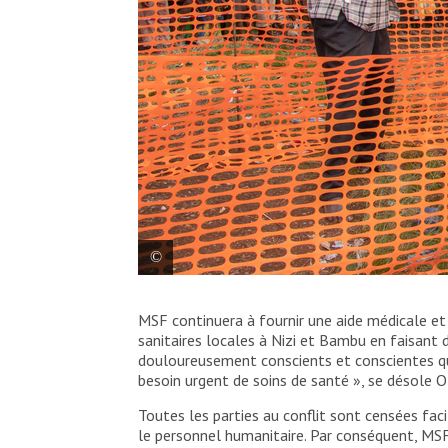
Les équipes de MSF déchargent le camion 
MSF continuera à fournir une aide médicale et h
Kambe. Ils ont identifié les besoins les p
sanitaires locales à Nizi et Bambu en faisant
douloureusement conscients et conscientes qu
MSF/Solen Mourlon
besoin urgent de soins de santé », se désole O
Toutes les parties au conflit sont censées facil
le personnel humanitaire. Par conséquent, MSF