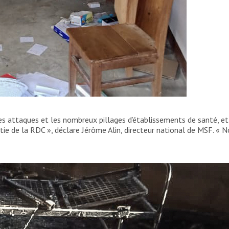
Boga après une attaque brutale le 7 juin 2021.
 attaques et les nombreux pillages d’établissements de santé, et
rtie de la RDC », déclare Jérôme Alin, directeur national de MSF. «