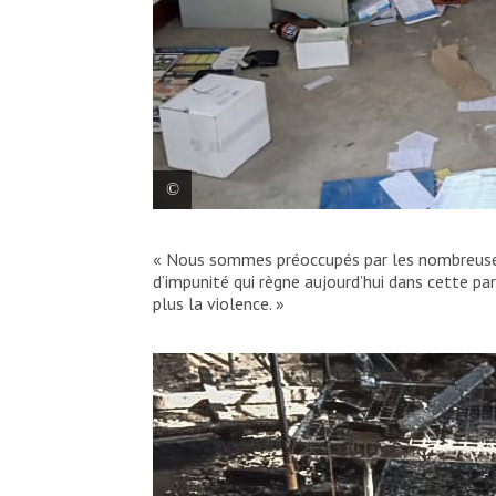
Vue de l’hôpital général de référence de 
« Nous sommes préoccupés par les nombreuses
d’impunité qui règne aujourd’hui dans cette pa
Ministry of Health, DR Congo
plus la violence. »