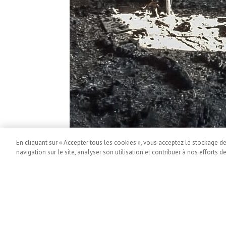
En cliquant sur « Accepter tous les cookies », vous acceptez le stockage d
navigation sur le site, analyser son utilisation et contribuer à nos efforts d
Cendres à l’hôpital général de référence 
Les équipes de MSF dans d’autres régions de la
Pour exprimer leur préoccupation et leur soli
Ministry of Health, DR Congo
de manifestation le 23 mars 2022. Ce jour-là, 
Autres articles