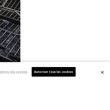
mètres des cookies
Autoriser tous les cookies
 et les travailleurs médicaux et humanitaires.
ersonnel de MSF en RDC organisera une journée
suivront.