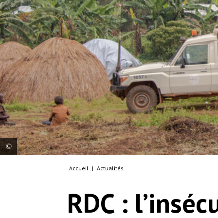
Accueil
|
Actualités
The Kambe community health care site. MSF has
set up a community health care site managed by
RDC : l’inséc
an identified community member who has been
trained to recognise the most common diseases in
each IDP site where it works. They take children's