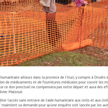
d’articles de première nécessité dans le camp de
umanitaire ailleurs dans la province de l’Ituri, y compris à Drodro 
lus urgents de la population et ont préparé des kits.
 don de médicaments et de fournitures médicales pour couvrir les 
e ce don ponctuel ne compensera pas notre départ et aura des effe
livier Maizoué.
iter l’accès sans entrave de l’aide humanitaire aux civils et aux civ
 maintient sa demande pour qu’une enquête soit lancée par les autor