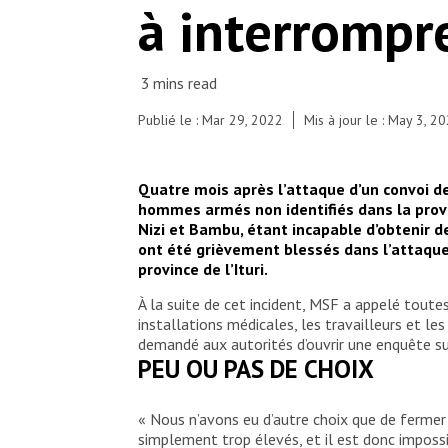
à interrompre
brachial perimeters with MUAC bracelets to check
for malnutrition, do rapid screening tests for
malaria, and monitor fever and diarrhoea. They
have simple medicines such as paracetamol and
anti-malarial drugs at their disposal and refer
patients to one of the eight health centres
Publié le : Mar 29, 2022
Mis à jour le : May 3, 2
supported by MSF.
© MSF/Solen Mourlon
Quatre mois après l’attaque d’un convoi d
hommes armés non identifiés dans la provi
Nizi et Bambu, étant incapable d’obtenir d
ont été grièvement blessés dans l’attaque, 
province de l’Ituri.
À la suite de cet incident, MSF a appelé toutes
installations médicales, les travailleurs et le
demandé aux autorités d’ouvrir une enquête sur 
PEU OU PAS DE CHOIX
« Nous n’avons eu d’autre choix que de fermer
simplement trop élevés, et il est donc imposs