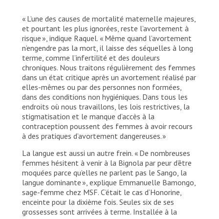
Abdulrasheed Mohammed, membre du personnel de
« L’une des causes de mortalité maternelle majeures,
MSF, s’occupe d’un nouveau-né au service de soins
intensifs néonatals de l’hôpital général de Shinkafi.
et pourtant les plus ignorées, reste l’avortement à
Nigéria, 2025. © Nnoli Amarachi
risque », indique Raquel. « Même quand l’avortement
n’engendre pas la mort, il laisse des séquelles à long
terme, comme l’infertilité et des douleurs
chroniques. Nous traitons régulièrement des femmes
dans un état critique après un avortement réalisé par
elles-mêmes ou par des personnes non formées,
dans des conditions non hygiéniques. Dans tous les
endroits où nous travaillons, les lois restrictives, la
stigmatisation et le manque d’accès à la
contraception poussent des femmes à avoir recours
à des pratiques d’avortement dangereuses. »
La langue est aussi un autre frein. « De nombreuses
femmes hésitent à venir à la Bignola par peur d’être
moquées parce qu’elles ne parlent pas le Sango, la
langue dominante », explique Emmanuelle Bamongo,
sage-femme chez MSF. C’était le cas d’Honorine,
enceinte pour la dixième fois. Seules six de ses
grossesses sont arrivées à terme. Installée à la