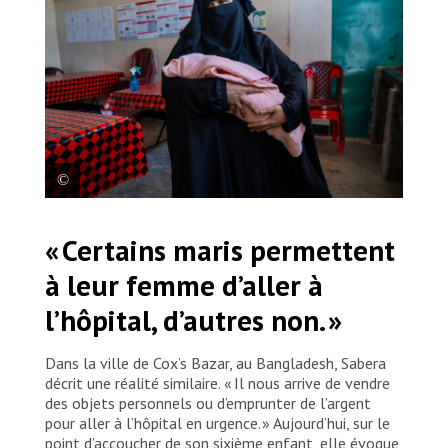
Hazera, une femme rohingya mère de neuf enfants,
« Certains maris permettent
tient son bébé dans ses bras à l’hôpital mère-enfant
de Goyalmara. Hazera y a accouché sans encombre
à leur femme d’aller à
et va pouvoir rentrer chez elle avec son bébé.
Bangladesh, 2025. © Saikat Mojumder
l’hôpital, d’autres non. »
Dans la ville de Cox’s Bazar, au Bangladesh, Sabera
décrit une réalité similaire. « Il nous arrive de vendre
des objets personnels ou d’emprunter de l’argent
pour aller à l’hôpital en urgence. » Aujourd’hui, sur le
point d’accoucher de son sixième enfant, elle évoque