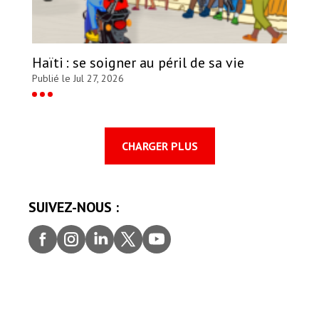
Haïti : se soigner au péril de sa vie
Publié le Jul 27, 2026
CHARGER PLUS
SUIVEZ-NOUS :
Faceb
Insta
Linke
Twitt
youtu
ook
gram
dIn
er
be