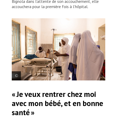
Bignola dans l’attente de son accouchement, elle
accouchera pour la première fois à l’hôpital.
À l’hôpital général de Shinkafi, soutenu par MSF, les
« Je veux rentrer chez moi
sages-femmes du ministère de la Santé se préparent
pour un accouchement. Nigéria, 2025. © Nnoli
avec mon bébé, et en bonne
Amarachi
santé »