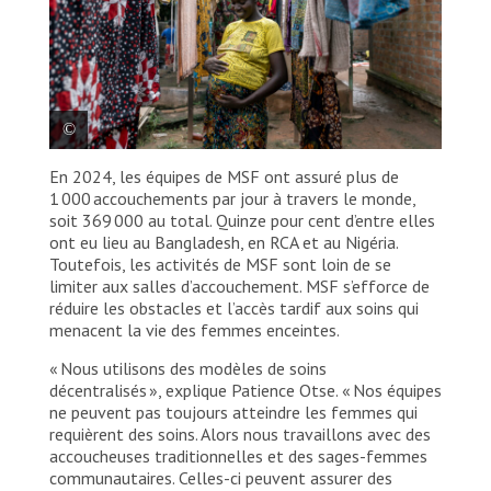
En 2024, les équipes de MSF ont assuré plus de
Alida est hébergée au centre d’accueil de la Bignola
1 000 accouchements par jour à travers le monde,
de MSF. Elle était dans un état critique lorsqu’elle a
été transférée à l’hôpital de Batangafo pour une
soit 369 000 au total. Quinze pour cent d’entre elles
transfusion sanguine. Elle attend désormais
ont eu lieu au Bangladesh, en RCA et au Nigéria.
patiemment le jour de son accouchement.
Toutefois, les activités de MSF sont loin de se
« Certaines personnes dénigrent les femmes qui
limiter aux salles d’accouchement. MSF s’efforce de
viennent à la Bignola. Pour moi, ce qui est important
réduire les obstacles et l’accès tardif aux soins qui
c’est ma santé. » République centrafricaine, 2025.
menacent la vie des femmes enceintes.
© Arlette Bashizi
« Nous utilisons des modèles de soins
décentralisés », explique Patience Otse. « Nos équipes
ne peuvent pas toujours atteindre les femmes qui
requièrent des soins. Alors nous travaillons avec des
accoucheuses traditionnelles et des sages-femmes
communautaires. Celles-ci peuvent assurer des