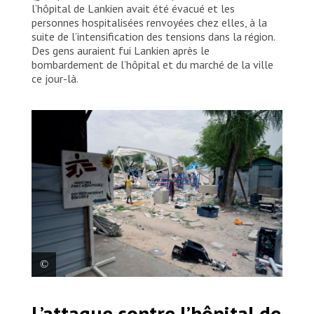
l’hôpital de Lankien avait été évacué et les
personnes hospitalisées renvoyées chez elles, à la
suite de l’intensification des tensions dans la région.
Des gens auraient fui Lankien après le
bombardement de l’hôpital et du marché de la ville
ce jour-là.
Dégâts dans l’enceinte de l’hôpital de Lankien après
L’attaque contre l’hôpital de
qu’il a été touché par une frappe aérienne dans la