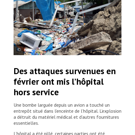
Décombres de l’hôpital de Lankien après avoir été
Des attaques survenues en
touché par une frappe aérienne dans la nuit du
3 février 2026. Soudan du Sud, 2026. © Stefan
février ont mis l’hôpital
Pejovic/MSF
hors service
Une bombe larguée depuis un avion a touché un
entrepôt situé dans l’enceinte de l’hôpital. L’explosion
a détruit du matériel médical et d’autres fournitures
essentielles.
L’hôpital a été pillé, certaines parties ont été