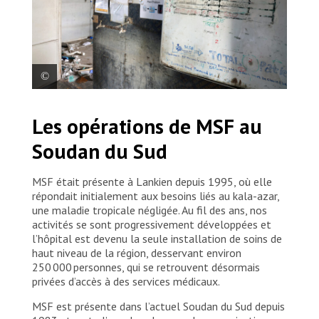
Un tableau blanc à l’hôpital de Lankien présente un
Les opérations de MSF au
aperçu des activités menées dans l’installation
jusqu’au moment où les membres du personnel ont
Soudan du Sud
été contraints d’évacuer, le 3 février 2026. Soudan du
Sud, 2026. © Stefan Pejovic/MSF
MSF était présente à Lankien depuis 1995, où elle
répondait initialement aux besoins liés au kala-azar,
une maladie tropicale négligée. Au fil des ans, nos
activités se sont progressivement développées et
l’hôpital est devenu la seule installation de soins de
haut niveau de la région, desservant environ
250 000 personnes, qui se retrouvent désormais
privées d’accès à des services médicaux.
MSF est présente dans l’actuel Soudan du Sud depuis