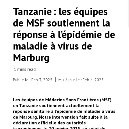
TRAVAILLER AVEC NOUS
Les Amis de MSF
Tanzanie : les équipes
Dons des fondations
Travailler avec MSF
Devenez bénévoles au Canada
de MSF soutiennent la
Les États négligent leur obligation de protéger les
Partenariat d’entreprise
personnes civiles et les services de santé en temps
Travailler à l’étranger
de guerre
réponse à l’épidémie de
Urgence Ebola
Séismes au Venezuela : conséquences et intervention
Travailler au Canada
de MSF
maladie à virus de
Marburg
MSF l'entrepôt. Un cadeau qui en dit long.
Publié le : Feb 3, 2025
Mis à jour le : Feb 4, 2025
Une équipe de MSF expérimentée dans la gestion
des épidémies a été invitée par le ministère de la
Nous recrutons : Logisticien ou logisticienne
technique
Santé à participer à l’évaluation des capacités de
Les équipes de Médecins Sans Frontières (MSF)
réponse locales qui s’est déroulée en janvier à
en Tanzanie soutiennent actuellement la
Kagera, avec l’Organisation mondiale de la Santé
réponse sanitaire à l’épidémie de maladie à virus
(OMS) et d’autres responsables. Tanzanie, 2025. ©
de Marburg. Notre intervention fait suite à la
Clemence/OMS
déclaration officielle des autorités
tanzaniennes, le 20 janvier 2025, au sujet de