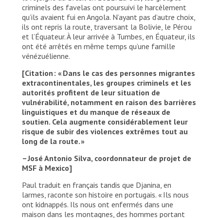
criminels des favelas ont poursuivi le harcèlement
qu’ils avaient fui en Angola. N’ayant pas d’autre choix,
ils ont repris la route, traversant la Bolivie, le Pérou
et l’Équateur. À leur arrivée à Tumbes, en Équateur, ils
ont été arrêtés en même temps qu’une famille
vénézuélienne.
[
C
itation
: «
Dans le cas
d
es
personnes migrantes
extracontinenta
les
, les groupes criminels et les
autorités profitent de leur situation de
vulnérabilité, notamment en raison des barrières
linguistiques et du manque de réseaux de
soutien. Cela augmente considérablement leur
risque de subir des violences extrêmes
tout au
long de la route.
»
–
José Antonio Silva,
coordonnateur
de projet
de
MSF à Mexico]
Paul traduit en français tandis que Djanina, en
larmes, raconte son histoire en portugais. « Ils nous
ont kidnappés. Ils nous ont enfermés dans une
maison dans les montagnes, des hommes portant