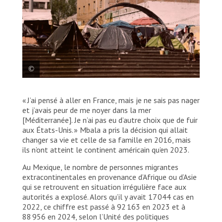
Sur la Plaza de la Soledad, des personnes migrantes
« J’ai pensé à aller en France, mais je ne sais pas nager
venues du monde entier ont construit un refuge
temporaire. Étant donné qu’elles n’ont pas accès aux
et j’avais peur de me noyer dans la mer
centres d’hébergement, plusieurs vivent dans des
[Méditerranée]. Je n’ai pas eu d’autre choix que de fuir
abris de fortune, en attendant de pouvoir poursuivre
aux États-Unis. » Mbala a pris la décision qui allait
leur périple. Mexique, 2025. © MSF
changer sa vie et celle de sa famille en 2016, mais
ils n’ont atteint le continent américain qu’en 2023.
Au Mexique, le nombre de personnes migrantes
extracontinentales en provenance d’Afrique ou d’Asie
qui se retrouvent en situation irrégulière face aux
autorités a explosé. Alors qu’il y avait 17 044 cas en
2022, ce chiffre est passé à 92 163 en 2023 et à
88 956 en 2024, selon l’Unité des politiques