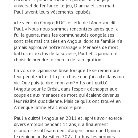
universel de l’enfance, le jeu, Djanina et son mari
Paul lavent leurs vêtements, épuisés.
« Je viens du Congo [RDC] et elle de l’Angola », dit
Paul. « Nous nous sommes rencontrés après que j’ai
fui la guerre, mais les communautés congolaises
sont très mal traitées en Angola, donc sa famille n’a
jamais approuvé notre mariage. » Menacés de mort,
battus et exclus de la société, Paul et Djanina ont
choisi de prendre le chemin de la migration.
La voix de Djanina se brise lorsqu’elle se remémore
leur périple. « C’est la pire chose que j’ai faite dans ma
vie. Que puis-je dire, mon ami? » Ils ont quitté
l’Angola pour le Brésil, dans l’espoir d’échapper aux
coups et aux menaces de mort qui étaient devenus
leur réalité quotidienne. Mais ce qu’ils ont trouvé en
Amérique latine était encore pire.
Paul a quitté l’Angola en 2011 et, après avoir exercé
divers emplois pendant 11 ans, il a finalement
économisé suffisamment d’argent pour que Djanina
le rejoigne au Brésil en 2022. Là-bas, les groupes