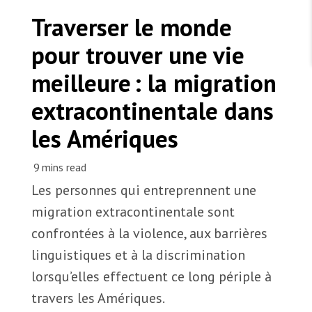
TRAVAILLER AVEC NOUS
Les Amis de MSF
Traverser le monde
Dons des fondations
Travailler avec MSF
Devenez bénévoles au Canada
pour trouver une vie
Les États négligent leur obligation de protéger les
Partenariat d’entreprise
personnes civiles et les services de santé en temps
Travailler à l’étranger
de guerre
meilleure : la migration
Urgence Ebola
Séismes au Venezuela : conséquences et intervention
Travailler au Canada
de MSF
extracontinentale dans
les Amériques
MSF l'entrepôt. Un cadeau qui en dit long.
Les personnes qui entreprennent une
Illustration par Hugo Gonzalez. © MSF
migration extracontinentale sont
Nous recrutons : Logisticien ou logisticienne
technique
confrontées à la violence, aux barrières
linguistiques et à la discrimination
lorsqu’elles effectuent ce long périple à
travers les Amériques.