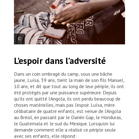
Luísa tient la main de son fils Manuel. Lorsqu’on lui
L’espoir dans l’adversité
demande comment elle a réussi à mener à bien ce
périple tout en s’occupant de ses enfants en tant que
mère célibataire, elle répond : « Chacun a son destin
Dans un coin ombragé du camp, sous une bâche
et nous avons eu la chance d’avancer sans aucun
jaune, Luísa, 39 ans, tient la main de son fils Manuel,
problème. » Mexique, 2025. © MSF
10 ans, et dit que tout au long de leur périple, ils ont
été protégés par une puissance supérieure. Depuis
qu’ils ont quitté l’Angola, ils ont perdu beaucoup de
choses matérielles, mais pas l’espoir. Luísa, mère
célibataire de quatre enfants, est venue de l’Angola
au Brésil, en passant par le Darién Gap, le Honduras,
le Guatemala et le sud du Mexique. Lorsqu’on lui
demande comment elle a réalisé ce périple seule
avec ses enfants, elle répond :