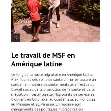
Pour protéger la santé et prévenir les maladies des
Le travail de MSF en
personnes vivant dans les camps de Mexico, les
équipes de promotion de la santé de MSF mènent
Amérique latine
des campagnes de nettoyage en profondeur.
Mexique, 2025. © MSF
Le long de la route migratoire en Amérique latine,
MSF fournit des soins de santé primaires, assure un
soutien en matière de santé mentale, effectue du
travail social, de la promotion de la santé et de la
médiation interculturelle. Nos points de service se
trouvent en Colombie, au Guatemala, au Honduras,
au Mexique et au Panama. En réponse aux
changements des politiques migratoires qui