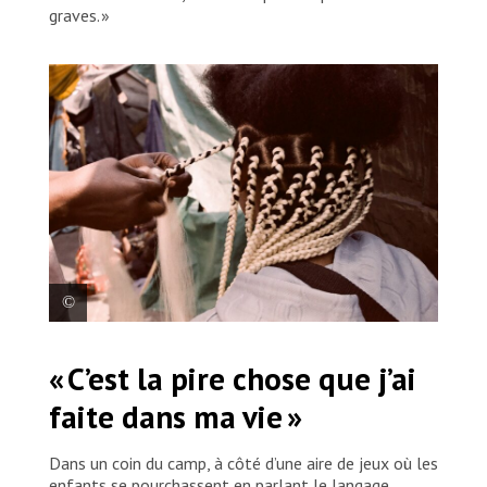
graves. »
Après un éprouvant périple vers les Amériques
« C’est la pire chose que j’ai
depuis l’Angola, Djanina a trouvé refuge dans un
camp à Mexico, où elle tresse les cheveux d’autres
faite dans ma vie »
personnes migrantes. Mexique, 2025. © MSF
Dans un coin du camp, à côté d’une aire de jeux où les
enfants se pourchassent en parlant le langage