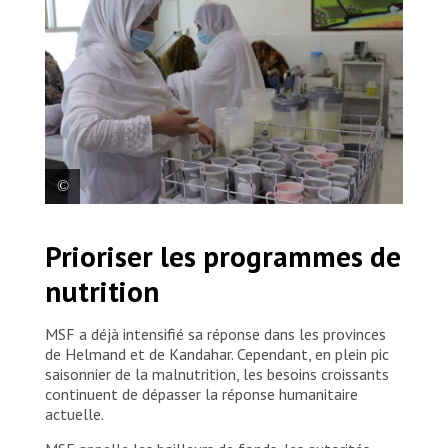
Des infirmières de MSF distribuent du lait
Prioriser les programmes de
thérapeutique à des enfants souffrant de
malnutrition aiguë sévère au centre de nutrition
nutrition
thérapeutique de l’hôpital provincial de Boost, dans
la province de Helmand. Afghanistan, 2026. © Shuk
Lim Cheung/MSF
MSF a déjà intensifié sa réponse dans les provinces
de Helmand et de Kandahar. Cependant, en plein pic
saisonnier de la malnutrition, les besoins croissants
continuent de dépasser la réponse humanitaire
actuelle.