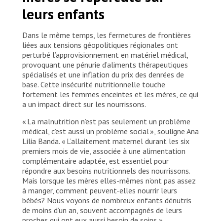
malnutrition aiguë sévère infantile ces derniers mois
leurs enfants
met à rude épreuve la capacité de MSF à répondre
aux besoins. Afghanistan, 2026. © Nazia Kamal/MSF
Dans le même temps, les fermetures de frontières
liées aux tensions géopolitiques régionales ont
perturbé l’approvisionnement en matériel médical,
provoquant une pénurie d’aliments thérapeutiques
spécialisés et une inflation du prix des denrées de
base. Cette insécurité nutritionnelle touche
fortement les femmes enceintes et les mères, ce qui
a un impact direct sur les nourrissons.
« La malnutrition n’est pas seulement un problème
médical, c’est aussi un problème social », souligne Ana
Lilia Banda. « L’allaitement maternel durant les six
premiers mois de vie, associée à une alimentation
complémentaire adaptée, est essentiel pour
répondre aux besoins nutritionnels des nourrissons.
Mais lorsque les mères elles-mêmes n’ont pas assez
à manger, comment peuvent-elles nourrir leurs
bébés? Nous voyons de nombreux enfants dénutris
de moins d’un an, souvent accompagnés de leurs
proches qui ont eux aussi besoin de soins. »