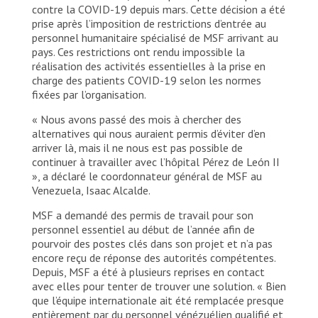
II en Caracas, Venezuela.
contre la COVID-19 depuis mars. Cette décision a été
prise après l’imposition de restrictions d’entrée au
© Carlos Becerra/MSF
personnel humanitaire spécialisé de MSF arrivant au
pays. Ces restrictions ont rendu impossible la
réalisation des activités essentielles à la prise en
charge des patients COVID-19 selon les normes
fixées par l’organisation.
« Nous avons passé des mois à chercher des
alternatives qui nous auraient permis d’éviter d’en
arriver là, mais il ne nous est pas possible de
continuer à travailler avec l’hôpital Pérez de León II
», a déclaré le coordonnateur général de MSF au
Venezuela, Isaac Alcalde.
MSF a demandé des permis de travail pour son
personnel essentiel au début de l’année afin de
pourvoir des postes clés dans son projet et n’a pas
encore reçu de réponse des autorités compétentes.
Depuis, MSF a été à plusieurs reprises en contact
avec elles pour tenter de trouver une solution. « Bien
que l’équipe internationale ait été remplacée presque
entièrement par du personnel vénézuélien qualifié et