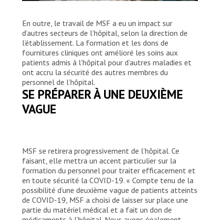
Alba Ramos est traitée par le personnel
En outre, le travail de MSF a eu un impact sur
médical MSF à l’unité COVID-19 installée à
d’autres secteurs de l’hôpital, selon la direction de
l’intérieur de l’unité de soins intensifs gérée
l’établissement. La formation et les dons de
par MSF en collaboration avec l’hôpital
fournitures cliniques ont amélioré les soins aux
Pérez de León II à Caracas, Venezuela.
patients admis à l’hôpital pour d’autres maladies et
ont accru la sécurité des autres membres du
Carlos Becerra/MSF
personnel de l’hôpital.
SE PRÉPARER À UNE DEUXIÈME
VAGUE
MSF se retirera progressivement de l’hôpital. Ce
faisant, elle mettra un accent particulier sur la
formation du personnel pour traiter efficacement et
en toute sécurité la COVID-19. « Compte tenu de la
possibilité d’une deuxième vague de patients atteints
de COVID-19, MSF a choisi de laisser sur place une
partie du matériel médical et a fait un don de
médicaments à l’hôpital. Nous avons également