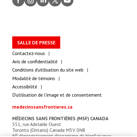
ook
gram
dIn
er
be
SALLE DE PRESSE
Contactez-nous
Avis de confidentialité
Conditions d’utilisation du site web
Modalité de témoins
Accessibilité
D’utilisation de l’image et de consentement
medecinssansfrontieres.ca
MÉDECINS SANS FRONTIÈRES (MSF) CANADA
551, rue Adelaide Ouest
Toronto (Ontario) Canada M5V 0N8
o
N
d'enregistrement d'organisme de bienfaisance: