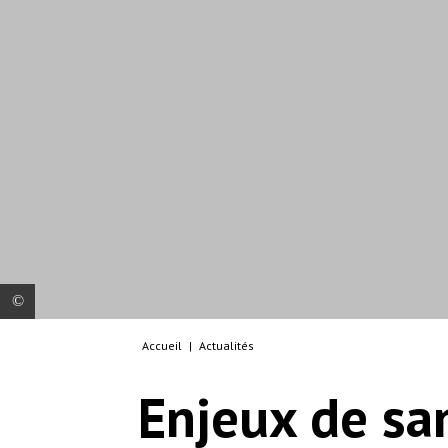
Accueil
|
Actualités
Lundi 9 décembre 2019, hôpital de Tabarre,
spécialisé dans les urgences traumatologiques,
Enjeux de sa
Port-au-Prince, Haïti. Réunion quotidienne du
personnel médical avant rotation.