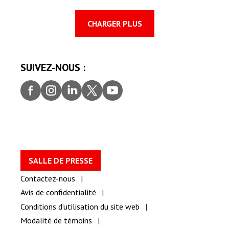
CHARGER PLUS
SUIVEZ-NOUS :
Faceb
Insta
Linke
Twitt
youtu
ook
gram
dIn
er
be
SALLE DE PRESSE
Contactez-nous
Avis de confidentialité
Conditions d’utilisation du site web
Modalité de témoins