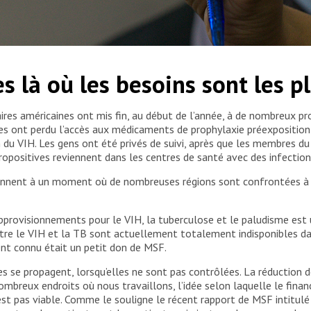
 de Rihana, une patiente qui participe à l’essai clinique
s là où les besoins sont les p
Research & Development, à Kotri. L’objectif de cet essai est de
culose multirésistante très difficile à traiter. La TB
missible par voie aérienne qui est devenue résistante aux
n partenariat de sept ans entre Partners In Health, MSF et
res américaines ont mis fin, au début de l’année, à de nombreux p
24. © Asim Hafeez
 ont perdu l’accès aux médicaments de prophylaxie préexposition (
 du VIH. Les gens ont été privés de suivi, après que les membres du
ropositives reviennent dans les centres de santé avec des infecti
iennent à un moment où de nombreuses régions sont confrontées à d
approvisionnements pour le VIH, la tuberculose et le paludisme est
ntre le VIH et la TB sont actuellement totalement indisponibles d
nt connu était un petit don de MSF.
lles se propagent, lorsqu’elles ne sont pas contrôlées. La réducti
mbreux endroits où nous travaillons, l’idée selon laquelle le fin
t pas viable. Comme le souligne le récent rapport de MSF intitulé