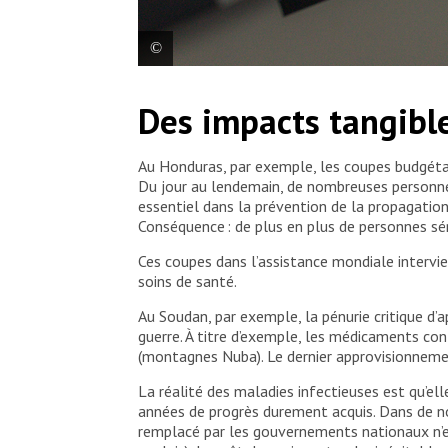
Muneeba Shaikh, médecin, examine les radiographies
Des impacts tangible
endTB-Q, à la clinique endTB gérée par Interactive 
tester un traitement court contre une forme de tuber
multirésistante est une maladie infectieuse trans
médicaments standard. L’essai endTB s’appuie sur u
Au Honduras, par exemple, les coupes budgétai
Interactive Research & Development. Pakistan, 20
Du jour au lendemain, de nombreuses personnes
essentiel dans la prévention de la propagation
Conséquence : de plus en plus de personnes sé
Ces coupes dans l’assistance mondiale interv
soins de santé.
Au Soudan, par exemple, la pénurie critique d’
guerre. À titre d’exemple, les médicaments co
(montagnes Nuba). Le dernier approvisionneme
La réalité des maladies infectieuses est qu’e
années de progrès durement acquis. Dans de no
remplacé par les gouvernements nationaux n’es