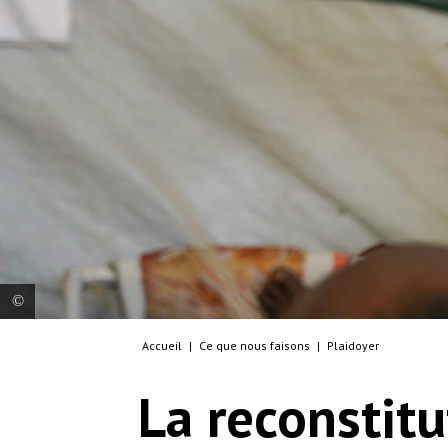
Accueil
|
Ce que nous faisons
|
Plaidoyer
Isaac Batali, médecin chez MSF, examine une
personne hospitalisée dans notre établissement
La reconstit
de santé à Lankien, dans l’État de Jonglei. Soudan
du Sud, 2022. © Paul Odongo/MSF