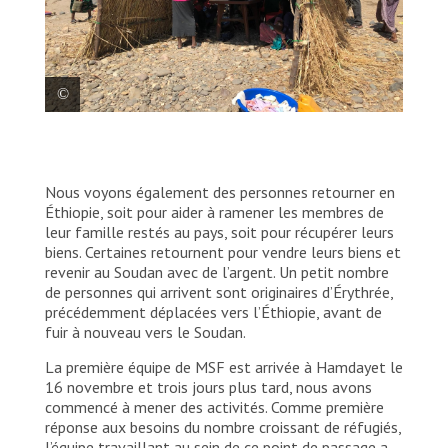
La mise en route du centre de dépistage
nutrition et santé de MSF au point de
passage de Hamdayet. Les agents de santé
Nous voyons également des personnes retourner en
vérifient l’état nutritionnel des enfants
Éthiopie, soit pour aider à ramener les membres de
réfugiés et orientent ceux qui souffrent de
leur famille restés au pays, soit pour récupérer leurs
malnutrition aiguë ou modérée vers un
biens. Certaines retournent pour vendre leurs biens et
établissement de santé à proximité.
revenir au Soudan avec de l’argent. Un petit nombre
de personnes qui arrivent sont originaires d’Érythrée,
Jason Rizzo/MSF
précédemment déplacées vers l’Éthiopie, avant de
fuir à nouveau vers le Soudan.
La première équipe de MSF est arrivée à Hamdayet le
16 novembre et trois jours plus tard, nous avons
commencé à mener des activités. Comme première
réponse aux besoins du nombre croissant de réfugiés,
l’équipe travaillant au sein de ce point de passage a