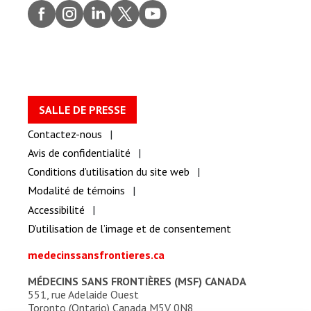
Faceb
Insta
Linke
Twitt
youtu
ook
gram
dIn
er
be
SALLE DE PRESSE
Contactez-nous
Avis de confidentialité
Conditions d’utilisation du site web
Modalité de témoins
Accessibilité
D’utilisation de l’image et de consentement
medecinssansfrontieres.ca
MÉDECINS SANS FRONTIÈRES (MSF) CANADA
551, rue Adelaide Ouest
Toronto (Ontario) Canada M5V 0N8