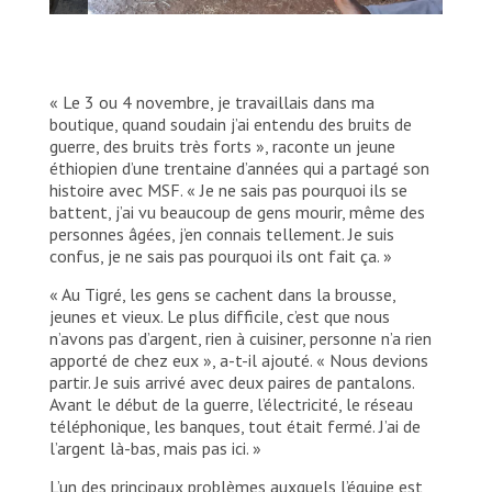
Le camp de Um Rakuba, dans l’état d’Al-
Qadarif, Soudan Les conditions sanitaires
dans le camp sont inadéquates. Il n’y a que
« Le 3 ou 4 novembre, je travaillais dans ma
58 latrines, comparativement au minimum
boutique, quand soudain j’ai entendu des bruits de
standard de 288 par rapport au nombre de
guerre, des bruits très forts », raconte un jeune
personnes séjournant dans le camp.
éthiopien d’une trentaine d’années qui a partagé son
histoire avec MSF. « Je ne sais pas pourquoi ils se
MSF
battent, j’ai vu beaucoup de gens mourir, même des
personnes âgées, j’en connais tellement. Je suis
confus, je ne sais pas pourquoi ils ont fait ça. »
« Au Tigré, les gens se cachent dans la brousse,
jeunes et vieux. Le plus difficile, c’est que nous
n’avons pas d’argent, rien à cuisiner, personne n’a rien
apporté de chez eux », a-t-il ajouté. « Nous devions
partir. Je suis arrivé avec deux paires de pantalons.
Avant le début de la guerre, l’électricité, le réseau
téléphonique, les banques, tout était fermé. J’ai de
l’argent là-bas, mais pas ici. »
L’un des principaux problèmes auxquels l’équipe est