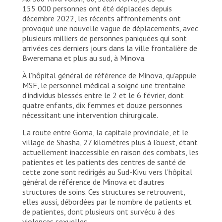
équipes de MSF depuis 2005 en partenariat avec le
155 000 personnes ont été déplacées depuis
ministère de la Santé. RDC, 2024. © Charly
décembre 2022, les récents affrontements ont
Kasereka/MSF
provoqué une nouvelle vague de déplacements, avec
plusieurs milliers de personnes paniquées qui sont
arrivées ces derniers jours dans la ville frontalière de
Bweremana et plus au sud, à Minova.
À l’hôpital général de référence de Minova, qu’appuie
MSF, le personnel médical a soigné une trentaine
d’individus blessés entre le 2 et le 6 février, dont
quatre enfants, dix femmes et douze personnes
nécessitant une intervention chirurgicale.
La route entre Goma, la capitale provinciale, et le
village de Shasha, 27 kilomètres plus à l’ouest, étant
actuellement inaccessible en raison des combats, les
patientes et les patients des centres de santé de
cette zone sont redirigés au Sud-Kivu vers l’hôpital
général de référence de Minova et d’autres
structures de soins. Ces structures se retrouvent,
elles aussi, débordées par le nombre de patients et
de patientes, dont plusieurs ont survécu à des
violences sexuelles.