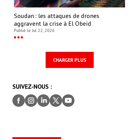
Soudan : les attaques de drones
aggravent la crise à El Obeid
Publié le Jul 22, 2026
CHARGER PLUS
SUIVEZ-NOUS :
Faceb
Insta
Linke
Twitt
youtu
ook
gram
dIn
er
be