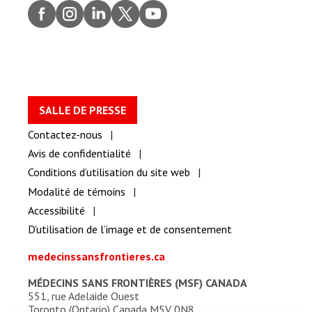
Faceb
Insta
Linke
Twitt
youtu
ook
gram
dIn
er
be
SALLE DE PRESSE
Contactez-nous
Avis de confidentialité
Conditions d’utilisation du site web
Modalité de témoins
Accessibilité
D’utilisation de l’image et de consentement
medecinssansfrontieres.ca
MÉDECINS SANS FRONTIÈRES (MSF) CANADA
551, rue Adelaide Ouest
Toronto (Ontario) Canada M5V 0N8