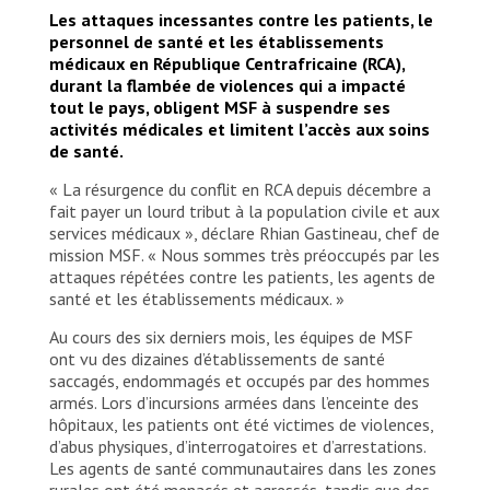
While at home in Damala neighbourhood, close to
Les attaques incessantes contre les patients, le
the fighting, a stray bullet hit her hand, chest and
personnel de santé et les établissements
shoulder, without damaging an important organ.
médicaux en République Centrafricaine (RCA),
© Adrienne Surprenant/Collectif Item for MSF
durant la flambée de violences qui a impacté
tout le pays, obligent MSF à suspendre ses
activités médicales et limitent l’accès aux soins
de santé.
« La résurgence du conflit en RCA depuis décembre a
fait payer un lourd tribut à la population civile et aux
services médicaux », déclare Rhian Gastineau, chef de
mission MSF. « Nous sommes très préoccupés par les
attaques répétées contre les patients, les agents de
santé et les établissements médicaux. »
Au cours des six derniers mois, les équipes de MSF
ont vu des dizaines d’établissements de santé
saccagés, endommagés et occupés par des hommes
armés. Lors d’incursions armées dans l’enceinte des
hôpitaux, les patients ont été victimes de violences,
d’abus physiques, d’interrogatoires et d’arrestations.
Les agents de santé communautaires dans les zones
rurales ont été menacés et agressés, tandis que des