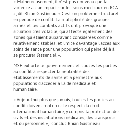
« Malheureusement, il n’est pas nouveau que la
transporte des médicaments et du matériel
violence ait un impact sur les soins médicaux en RCA
de purification de l’eau au centre de santé
», dit Rhian Gastineau. « C’est un problème structurel
de Bondeko à Ndu, dans le nord de la RDC,
en période de conflit. La multiplicité des groupes
où des milliers de personnes de la
armés et les combats actifs ont provoqué une
République centrafricaine ont trouvé refuge
situation très volatile, qui affecte également des
en raison d’une attaque d’un groupe armé
zones qui étaient auparavant considérées comme
non étatique contre Bangassou le 3 janvier
relativement stables, et limite davantage l’accès aux
2021.
soins de santé pour une population qui peine déjà à
se procurer l’essentiel ».
Marco Doneda/MSF
MSF exhorte le gouvernement et toutes les parties
au conflit à respecter la neutralité des
établissements de santé et à permettre aux
populations d’accéder à l’aide médicale et
humanitaire.
« Aujourd’hui plus que jamais, toutes les parties au
conflit doivent renforcer le respect du droit
international humanitaire, y compris la protection des
civils et des installations médicales, des transports
et du personnel », conclut Rhian Gastineau.