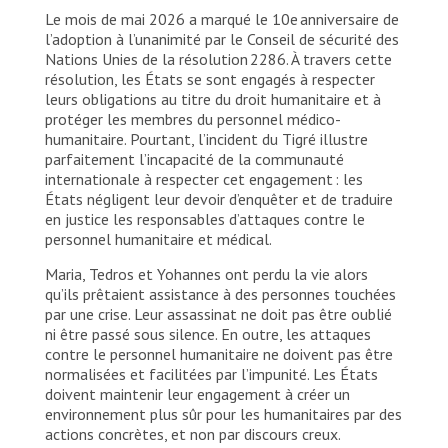
siège de MSF à Barcelone. Espagne, 2021. © Sara
Le mois de mai 2026 a marqué le 10e anniversaire de
de la Rubia/MSF
l’adoption à l’unanimité par le Conseil de sécurité des
Nations Unies de la résolution 2286. À travers cette
résolution, les États se sont engagés à respecter
leurs obligations au titre du droit humanitaire et à
protéger les membres du personnel médico-
humanitaire. Pourtant, l’incident du Tigré illustre
parfaitement l’incapacité de la communauté
internationale à respecter cet engagement : les
États négligent leur devoir d’enquêter et de traduire
en justice les responsables d’attaques contre le
personnel humanitaire et médical.
Maria, Tedros et Yohannes ont perdu la vie alors
qu’ils prêtaient assistance à des personnes touchées
par une crise. Leur assassinat ne doit pas être oublié
ni être passé sous silence. En outre, les attaques
contre le personnel humanitaire ne doivent pas être
normalisées et facilitées par l’impunité. Les États
doivent maintenir leur engagement à créer un
environnement plus sûr pour les humanitaires par des
actions concrètes, et non par discours creux.