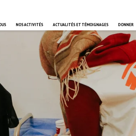
OUS
NOS ACTIVITÉS
ACTUALITÉS ET TÉMOIGNAGES
DONNER
lités
Faites un don dans votre testament
Avoir un impact et rendre des comptes
Travailler avec MSF
Impl
besoins
plus récentes nouvelles du
Faites un don pour soutenir les besoins
Nous sommes transparents quant à la
Adhérez à une cultur
Appo
ement de MSF et de notre travail.
humanitaires des générations futures.
façon dont nous utilisons vos dons pour
sur un objectif com
au-d
prodiguer des soins.
et 
ches
Dons des fondations
Travailler à l’étrange
Les 
Nourrir l’espoir
ntiel
agazine officiel de MSF Canada.
Soutenez le travail de MSF en devenant
Profitez des opportu
Fait
istoires et des mises à jour
une fondation partenaire.
Nous faisons le choix délibéré de nourrir
médicaux et non méd
ou e
ns
ues pour nos sympathisants et
l’espoir.
cadre de nos projets
écol
Partenariat d’entreprise
bles.
athisantes. Nouveau numéro d'été
Travailler au Canad
Deve
ôt disponible.
Les entreprises et les organisations
Urgence Ebola
Séismes au Venezuela : conséquences
MSF l'entrepôt. Un cade
Les États négligent l
peuvent aussi soutenir MSF : voyez
Trouvez votre emplo
Sout
et intervention de MSF
long.
protéger les personne
comment!
canadiens.
dans
services de santé en
nent
Mont
mun.