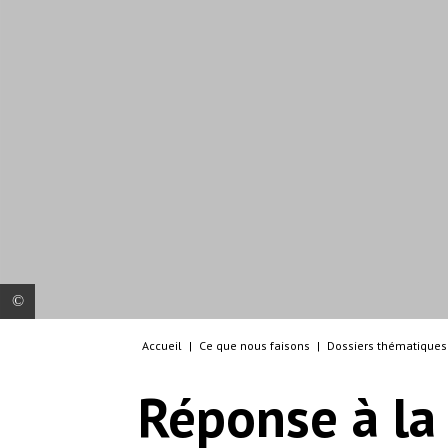
Accueil
|
Ce que nous faisons
|
Dossiers thématiques
Hospital instalado por Medicos Sin Fronteras para
tratar enfermos de coronavirus en Leganes.Foto:
Réponse à l
Olmo Calvo /MSF
© Olmo Calvo