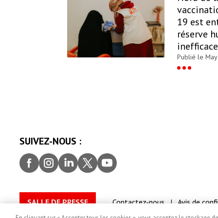
vaccinati
19 est en
réserve h
inefficace
Publié le May
SUIVEZ-NOUS :
Facebook
Instagram
LinkedIn
Twitter
youtube
SALLE DE PRESSE
Contactez-nous
Avis de conf
D’utilisation de l’image et de consentement
En cliquant sur « Accepter tous les cookies », vous acceptez le stockage d