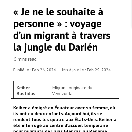
TRAVAILLER AVEC NOUS
Les Amis de MSF
« Je ne le souhaite à
Dons des fondations
Travailler avec MSF
Devenez bénévoles au Canada
personne » : voyage
Les États négligent leur obligation de protéger les
Partenariat d’entreprise
personnes civiles et les services de santé en temps
Travailler à l’étranger
de guerre
d’un migrant à travers
Urgence Ebola
Séismes au Venezuela : conséquences et intervention
Travailler au Canada
de MSF
la jungle du Darién
Publié le : Feb 26, 2024
Mis à jour le : Feb 29, 2024
MSF l'entrepôt. Un cadeau qui en dit long.
De janvier à novembre 2023, près d’un demi-
Keiber
Migrant originaire du
million de personnes migrantes ont franchi la
Nous recrutons : Logisticien ou logisticienne
Bastidas
Venezuela
technique
jungle du Darién, entre la Colombie et le Panama.
© Juan Carlos Tomasi/MSF
Keiber a émigré en Équateur avec sa femme, où
ils ont eu deux enfants. Aujourd’hui, ils se
rendent tous les quatre aux États-Unis. Keiber a
été interrogé au centre d’accueil temporaire
pour migrants de Lajas Blancas, au Panama,