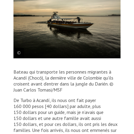
Bateau qui transporte les personnes migrantes à
Bateau qui transporte les personnes migrantes à
Acandí (Chocó), la dernière ville de Colombie qu’ils
croisent avant d’entrer dans la jungle du Darién. ©
Acandí (Chocó), la dernière ville de Colombie qu’ils
Juan Carlos Tomasi/MSF
croisent avant d’entrer dans la jungle du Darién. ©
Juan Carlos Tomasi/MSF
De Turbo à Acandí, ils nous ont fait payer
160 000 pesos [40 dollars] par adulte, plus
150 dollars pour un guide, mais je n’avais que
150 dollars et une autre famille avait aussi
150 dollars, et pour ces dollars, ils ont pris les deux
familles. Une fois arrivés, ils nous ont emmenés sur