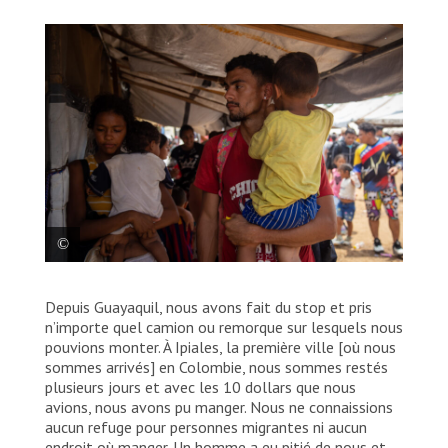
Keiber Bastidas et sa famille attendent dans une
Depuis Guayaquil, nous avons fait du stop et pris
salle de MSF pour recevoir des soins. © Natalia
Romero Peñuela/MSF
n’importe quel camion ou remorque sur lesquels nous
pouvions monter. À Ipiales, la première ville [où nous
sommes arrivés] en Colombie, nous sommes restés
plusieurs jours et avec les 10 dollars que nous
avions, nous avons pu manger. Nous ne connaissions
aucun refuge pour personnes migrantes ni aucun
endroit où manger. Un homme a eu pitié de nous et