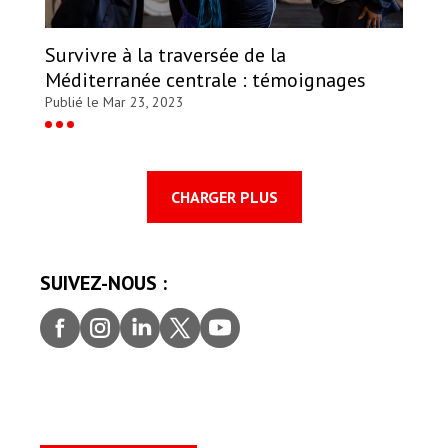
Survivre à la traversée de la
Méditerranée centrale : témoignages
Publié le Mar 23, 2023
CHARGER PLUS
SUIVEZ-NOUS :
Faceb
Insta
Linke
Twitt
youtu
ook
gram
dIn
er
be