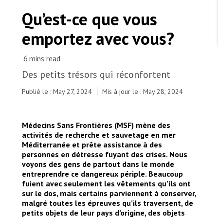
TRAVAILLER AVEC NOUS
Les Amis de MSF
Qu’est-ce que vous
Dons des fondations
Travailler avec MSF
Devenez bénévoles au Canada
emportez avec vous?
Les États négligent leur obligation de protéger les
Partenariat d’entreprise
personnes civiles et les services de santé en temps
Travailler à l’étranger
de guerre
Urgence Ebola
Séismes au Venezuela : conséquences et intervention
Travailler au Canada
de MSF
Des petits trésors qui réconfortent
Publié le : May 27, 2024
Mis à jour le : May 28, 2024
Médecins Sans Frontières (MSF) mène des
MSF l'entrepôt. Un cadeau qui en dit long.
activités de recherche et sauvetage en mer
Qu’est-ce que vous emportez avec vous ? © MSF
Méditerranée et prête assistance à des
Nous recrutons : Logisticien ou logisticienne
personnes en détresse fuyant des crises. Nous
technique
voyons des gens de partout dans le monde
entreprendre ce dangereux périple. Beaucoup
fuient avec seulement les vêtements qu’ils ont
sur le dos, mais certains parviennent à conserver,
malgré toutes les épreuves qu’ils traversent, de
petits objets de leur pays d’origine, des objets