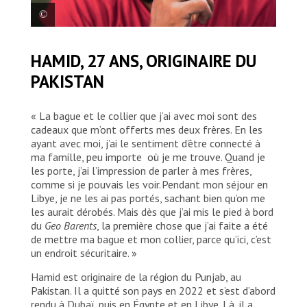
Hamid, 27 ans, originaire du Pakistan. © Mohamad
HAMID, 27 ANS, ORIGINAIRE DU
Cheblak/MSF
PAKISTAN
« La bague et le collier que j’ai avec moi sont des
cadeaux que m’ont offerts mes deux frères. En les
ayant avec moi, j’ai le sentiment d’être connecté à
ma famille, peu importe où je me trouve. Quand je
les porte, j’ai l’impression de parler à mes frères,
comme si je pouvais les voir. Pendant mon séjour en
Libye, je ne les ai pas portés, sachant bien qu’on me
les aurait dérobés. Mais dès que j’ai mis le pied à bord
du
Geo Barents
, la première chose que j’ai faite a été
de mettre ma bague et mon collier, parce qu’ici, c’est
un endroit sécuritaire. »
Hamid est originaire de la région du Punjab, au
Pakistan. Il a quitté son pays en 2022 et s’est d’abord
rendu à Dubaï, puis en Égypte et en Libye. Là, il a