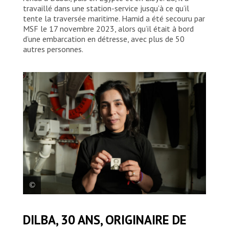
travaillé dans une station-service jusqu’à ce qu’il
tente la traversée maritime. Hamid a été secouru par
MSF le 17 novembre 2023, alors qu’il était à bord
d’une embarcation en détresse, avec plus de 50
autres personnes.
Dilba, 30 ans, originaire de Syrie. © Mohamad
DILBA, 30 ANS, ORIGINAIRE DE
Cheblak/MSF