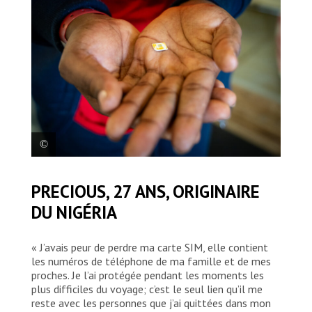
Precious, 27 ans, originaire du Nigéria. © Mohamad
PRECIOUS, 27 ANS, ORIGINAIRE
Cheblak/MSF
DU NIGÉRIA
« J’avais peur de perdre ma carte SIM, elle contient
les numéros de téléphone de ma famille et de mes
proches. Je l’ai protégée pendant les moments les
plus difficiles du voyage; c’est le seul lien qu’il me
reste avec les personnes que j’ai quittées dans mon