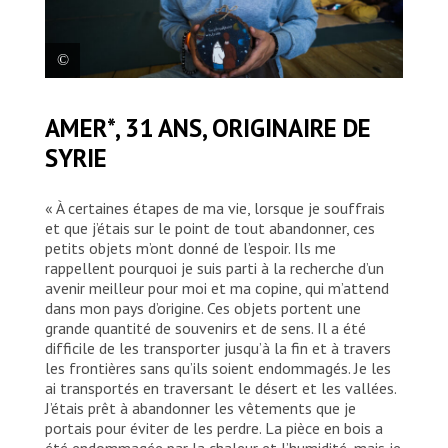
Amer*, 31 ans, originaire de Syrie. © Mohamad
AMER*, 31 ANS, ORIGINAIRE DE
Cheblak/MSF
SYRIE
« À certaines étapes de ma vie, lorsque je souffrais
et que j’étais sur le point de tout abandonner, ces
petits objets m’ont donné de l’espoir. Ils me
rappellent pourquoi je suis parti à la recherche d’un
avenir meilleur pour moi et ma copine, qui m’attend
dans mon pays d’origine. Ces objets portent une
grande quantité de souvenirs et de sens. Il a été
difficile de les transporter jusqu’à la fin et à travers
les frontières sans qu’ils soient endommagés. Je les
ai transportés en traversant le désert et les vallées.
J’étais prêt à abandonner les vêtements que je
portais pour éviter de les perdre. La pièce en bois a
été endommagée par la chaleur et l’humidité, mais je