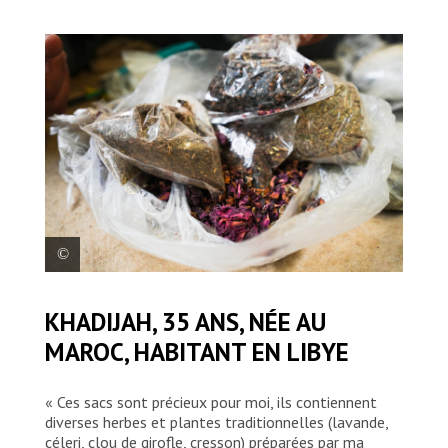
Khadijah, 35 ans, née au Maroc, habitant en Libye. ©
KHADIJAH, 35 ANS, NÉE AU
Mohamad Cheblak/MSF
MAROC, HABITANT EN LIBYE
« Ces sacs sont précieux pour moi, ils contiennent
diverses herbes et plantes traditionnelles (lavande,
céleri, clou de girofle, cresson) préparées par ma