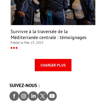
Survivre à la traversée de la
Méditerranée centrale : témoignages
Publié le Mar 23, 2023
CHARGER PLUS
SUIVEZ-NOUS :
Faceb
Insta
Linke
Twitt
youtu
ook
gram
dIn
er
be