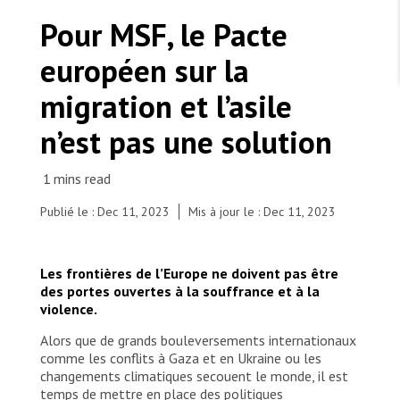
TRAVAILLER AVEC NOUS
Les Amis de MSF
Pour MSF, le Pacte
Dons des fondations
Travailler avec MSF
Devenez bénévoles au Canada
européen sur la
Les États négligent leur obligation de protéger les
Partenariat d’entreprise
personnes civiles et les services de santé en temps
Travailler à l’étranger
de guerre
migration et l’asile
Urgence Ebola
Séismes au Venezuela : conséquences et intervention
Travailler au Canada
de MSF
n’est pas une solution
Publié le : Dec 11, 2023
Mis à jour le : Dec 11, 2023
MSF l'entrepôt. Un cadeau qui en dit long.
Les frontières de l’Europe ne doivent pas être
Nous recrutons : Logisticien ou logisticienne
technique
des portes ouvertes à la souffrance et à la
violence.
Alors que de grands bouleversements internationaux
comme les conflits à Gaza et en Ukraine ou les
changements climatiques secouent le monde, il est
temps de mettre en place des politiques