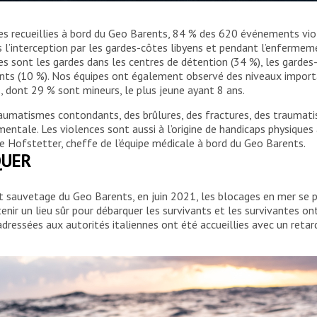
 bord était sur le point d’être intercepté par les
s recueillies à bord du Geo Barents, 84 % des 620 événements viol
de MSF, arrivées juste à temps, ont pu effectuer le
 l’interception par les gardes-côtes libyens et pendant l’enfermem
21.
s sont les gardes dans les centres de détention (34 %), les gardes-
quants (10 %). Nos équipes ont également observé des niveaux impor
 dont 29 % sont mineurs, le plus jeune ayant 8 ans.
aumatismes contondants, des brûlures, des fractures, des traumatis
mentale. Les violences sont aussi à l’origine de handicaps physiques
ie Hofstetter, cheffe de l’équipe médicale à bord du Geo Barents.
QUER
t sauvetage du Geo Barents, en juin 2021, les blocages en mer se po
enir un lieu sûr pour débarquer les survivants et les survivantes 
adressées aux autorités italiennes ont été accueillies avec un reta