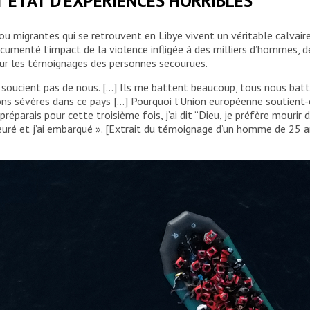
 ÉTAT D’EXPÉRIENCES HORRIBLES
u migrantes qui se retrouvent en Libye vivent un véritable calvaire
cumenté l’impact de la violence infligée à des milliers d’hommes, 
 sur les témoignages des personnes secourues.
e soucient pas de nous. […] Ils me battent beaucoup, tous nous batte
ions sévères dans ce pays […] Pourquoi l’Union européenne soutient-ell
préparais pour cette troisième fois, j’ai dit “Dieu, je préfère mouri
 pleuré et j’ai embarqué ». [Extrait du témoignage d’un homme de 25 an