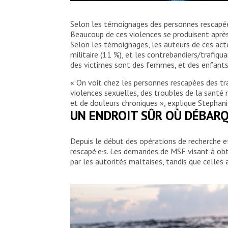
Un bateau pneumatique avec 95 personnes à
Selon les témoignages des personnes rescapée
gardes-côtes libyens lorsque les équipes 
Beaucoup de ces violences se produisent après
sauvetage en toute sécurité. Octobre 20
Selon les témoignages, les auteurs de ces acte
militaire (11 %), et les contrebandiers/trafi
Filippo Taddei/MSF
des victimes sont des femmes, et des enfants,
« On voit chez les personnes rescapées des tr
violences sexuelles, des troubles de la santé 
et de douleurs chroniques », explique Stephan
UN ENDROIT SÛR OÙ DÉBAR
Depuis le début des opérations de recherche e
rescapé·e·s. Les demandes de MSF visant à obt
par les autorités maltaises, tandis que celles 