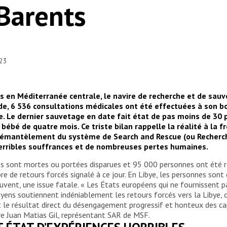
Barents
023
s en Méditerranée centrale, le navire de recherche et de sauv
e, 6 536 consultations médicales ont été effectuées à son b
pe. Le dernier sauvetage en date fait état de pas moins de 30
bébé de quatre mois. Ce triste bilan rappelle la réalité à la f
e démantèlement du système de Search and Rescue (ou Recherch
terribles souffrances et de nombreuses pertes humaines.
s sont mortes ou portées disparues et 95 000 personnes ont été r
e de retours forcés signalé à ce jour. En Libye, les personnes sont 
ouvent, une issue fatale. « Les États européens qui ne fournissent 
byens soutiennent indéniablement les retours forcés vers la Libye, 
 le résultat direct du désengagement progressif et honteux des ca
e Juan Matias Gil, représentant SAR de MSF.