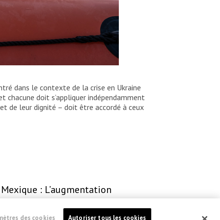
tré dans le contexte de la crise en Ukraine
 et chacune doit s’appliquer indépendamment
 et de leur dignité – doit être accordé à ceux
Mexique : L’augmentation
des enlèvements et des
violences sexuelles près de la
mètres des cookies
Autoriser tous les cookies