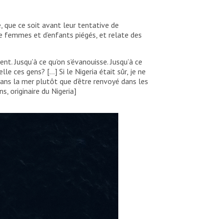
, que ce soit avant leur tentative de
de femmes et d’enfants piégés, et relate des
nt. Jusqu’à ce qu’on s’évanouisse. Jusqu’à ce
e ces gens? […] Si le Nigeria était sûr, je ne
r dans la mer plutôt que d’être renvoyé dans les
s, originaire du Nigeria]