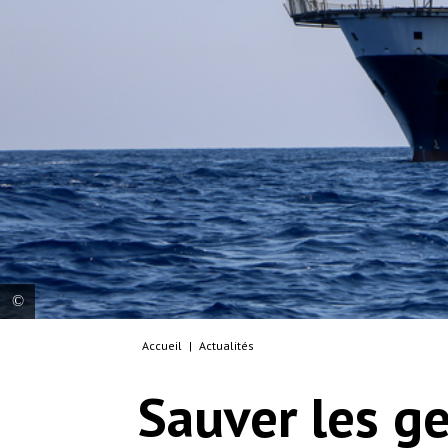
Accueil
|
Actualités
ROTATION 1, RESCUE 2, 11/06/21 - General view
of Geo Barents from the RHIBS (speed boats)
Sauver les g
© Avra Fialas/MSF