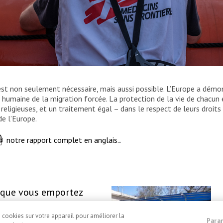
re des vestes de flottaison individuelles éparpillées
est non seulement nécessaire, mais aussi possible. L’Europe a démon
ne formation RHIB (rigid-hull inflatable boat) qui
humaine de la migration forcée. La protection de la vie de chacun
es sauvetages. Novembre 2021.
 religieuses, et un traitement égal – dans le respect de leurs droits
de l’Europe.
notre rapport complet en anglais.
.
 que vous emportez
s?
 27, 2024
e cookies sur votre appareil pour améliorer la
Para