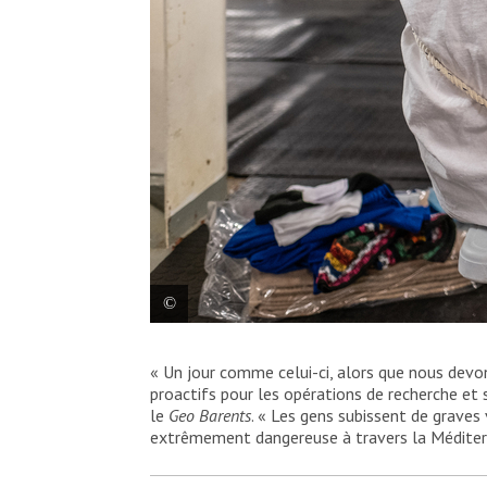
Mary Jo, infirmière, parle à un rescapé à 
« Un jour comme celui-ci, alors que nous devo
proactifs pour les opérations de recherche et
Virginie Nguyen Hoang/ HUMA
le
Geo Barents
. « Les gens subissent de graves
extrêmement dangereuse à travers la Méditerr