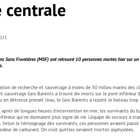
 centrale
2023
s Sans Frontières (MSF) ont retrouvé 10 personnes mortes hier sur un 
s.
ration de recherche et sauvetage à moins de 30 milles marins des c
 et sauvetage Geo Barents a trouvé dix morts sur le pont inférieur
 en détresse prenait l’eau, le Geo Barents a rejoint le bateau trop 
e, après de longues heures d’intervention en mer, les survivants du 
férieur qui ne donnaient plus signe de vie. L’équipe de secours a t
s. Selon le témoignage des survivants, ces personnes avaient passé 
 odeur de carburant. On croit qu’elles seraient mortes asphyxiées.