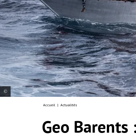
Accueil
|
Actualités
After a distress call from Alarm Phone, confirmed
by Sea Bird, the afternoon of the 16th of
Geo Barents 
November, 2021, 99 survivors were rescued by the
Geo Barents at approx 30 miles from the Libyan
shores. At the bottom of the overcrowded