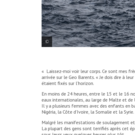
Après un appel de détresse d’Alarm Phone
2021, le Geo Barents se dirige vers un b
« Laissez-moi voir leur corps. Ce sont mes f
Virginie Nguyen Hoang/ HUMA
arrivée sur le Geo Barents. « Je dois dire à leu
étaient fixés sur l’horizon.
En moins de 24 heures, entre le 15 et le 16 
eaux internationales, au large de Malte et d
Il y a plusieurs femmes avec des enfants en bas
Nigéria, la Côte d’Ivoire, la Somalie et la Syri
Malgré les manifestations de soulagement et d
La plupart des gens sont terrifiés après cet épi
sous leurs yeux quelques heures plus tôt.