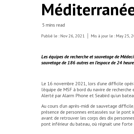
Méditerranée
wooden boat, 10 people were found dead. 10
persons who died from suffocation, after 13
hours adrift at sea. The deadly central
Mediterranean route. Currently on board, 186
people, many women and small children, the
youngest one being 10 months old. Many of them
Publié le : Nov 26, 2021
Mis à jour le : May 25, 
seem traumatized by the horrendous ordeal. They
were drifting at sea for hours, fearing for their
lives.
Les équipes de recherche et sauvetage de Médecin
© Virginie Nguyen Hoang/ HUMA
sauvetage de 186 autres en l’espace de 24 heure
Le 16 novembre 2021, lors d’une difficile opé
l’équipe de MSF à bord du navire de recherche
Alerté par Alarm Phone et Seabird qu’un bateau
Au cours d’un après-midi de sauvetage difficil
présence de personnes entassées sur le pont in
avant de retrouver les corps des dix personne
pont inférieur du bateau, où régnait une forte