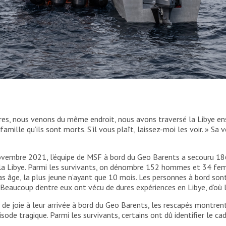
, confirmé par Sea Bird, l’après-midi du 16 novembre
ateau bondé.
rères, nous venons du même endroit, nous avons traversé la Libye 
r famille qu’ils sont morts. S’il vous plaît, laissez-moi les voir. » S
novembre 2021, l’équipe de MSF à bord du Geo Barents a secouru 18
e la Libye. Parmi les survivants, on dénombre 152 hommes et 34 fe
 âge, la plus jeune n’ayant que 10 mois. Les personnes à bord sont o
e. Beaucoup d’entre eux ont vécu de dures expériences en Libye, d’où 
e joie à leur arrivée à bord du Geo Barents, les rescapés montrent
sode tragique. Parmi les survivants, certains ont dû identifier le cad