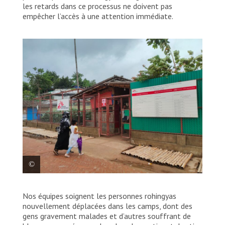
les retards dans ce processus ne doivent pas
empêcher l’accès à une attention immédiate.
Une femme et une fillette se dirigent vers la clinique
Nos équipes soignent les personnes rohingyas
Jamtoli de MSF à Cox’s Bazar. Bangladesh, 2024. ©
Yunus Ali Shamrat/MSF
nouvellement déplacées dans les camps, dont des
gens gravement malades et d’autres souffrant de