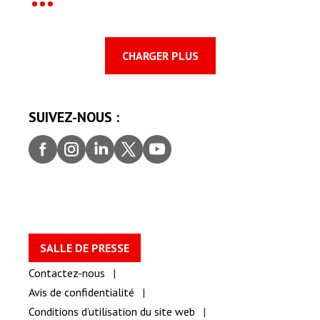
CHARGER PLUS
SUIVEZ-NOUS :
Faceb
Insta
Linke
Twitt
youtu
ook
gram
dIn
er
be
SALLE DE PRESSE
Contactez-nous
Avis de confidentialité
Conditions d’utilisation du site web