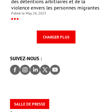
des détentions arbitraires et de la
violence envers les personnes migrantes
Publié le May 26, 2023
CHARGER PLUS
SUIVEZ-NOUS :
Faceb
Insta
Linke
Twitt
youtu
ook
gram
dIn
er
be
SALLE DE PRESSE